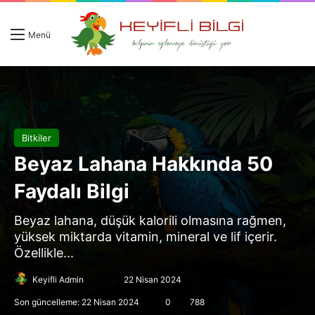
Giriş 
Ar
Menü
Bitkiler
Beyaz Lahana Hakkında 50
Faydalı Bilgi
Beyaz lahana, düşük kalorili olmasına rağmen,
yüksek miktarda vitamin, mineral ve lif içerir.
Özellikle...
Follow
Bir
Keyifli Admin
22 Nisan 2024
on
e-
Son güncelleme: 22 Nisan 2024
0
788
X
posta