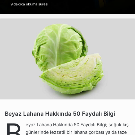
9 dakika okuma süresi
göndermek
Beyaz Lahana Hakkında 50 Faydalı Bilgi
Beyaz Lahana Hakkında
B
50 Faydalı Bilgi
eyaz Lahana Hakkında 50 Faydalı Bilgi; soğuk kış
Beyaz Lahana Hangi
günlerinde lezzetli bir lahana çorbası ya da taze