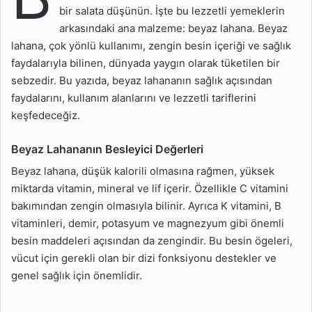
Bölgelerde Yetişir?
bir salata düşünün. İşte bu lezzetli yemeklerin
arkasındaki ana malzeme: beyaz lahana. Beyaz
Beyaz Lahana Hangi
Mevsimde Yetişir?
lahana, çok yönlü kullanımı, zengin besin içeriği ve sağlık
faydalarıyla bilinen, dünyada yaygın olarak tüketilen bir
Beyaz Lahana Nasıl Bir
sebzedir. Bu yazıda, beyaz lahananın sağlık açısından
Bitkidir?
faydalarını, kullanım alanlarını ve lezzetli tariflerini
Beyaz Lahana Çeşitleri
keşfedeceğiz.
Nelerdir?
Beyaz Lahananın Besleyici Değerleri
Beyaz Lahana Nasıl
Yetiştirilir?
Beyaz lahana, düşük kalorili olmasına rağmen, yüksek
miktarda vitamin, mineral ve lif içerir. Özellikle C vitamini
Beyaz Lahana Nasıl
Temizlenir Ve Hazırlanır?
bakımından zengin olmasıyla bilinir. Ayrıca K vitamini, B
vitaminleri, demir, potasyum ve magnezyum gibi önemli
Beyaz Lahananın
besin maddeleri açısından da zengindir. Bu besin ögeleri,
Özellikleri Nelerdir?
vücut için gerekli olan bir dizi fonksiyonu destekler ve
Beyaz Lahana Nasıl
genel sağlık için önemlidir.
Saklanmalıdır?
Beyaz Lahananın Mor