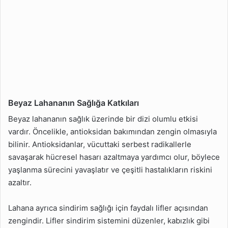
Lahanadan Farkı Nedir?
Beyaz Lahananın Besin
Değerleri Nelerdir?
Beyaz Lahananın
Faydaları Nelerdir?
Beyaz Lahana Nasıl
Çoğaltılır?
Beyaz Lahananın Sağlığa Katkıları
Beyaz Lahananın
Beyaz lahananın sağlık üzerinde bir dizi olumlu etkisi
Ekonomik Değeri Nedir?
vardır. Öncelikle, antioksidan bakımından zengin olmasıyla
Beyaz Lahana Suyunun
bilinir. Antioksidanlar, vücuttaki serbest radikallerle
Faydaları Nelerdir?
savaşarak hücresel hasarı azaltmaya yardımcı olur, böylece
yaşlanma sürecini yavaşlatır ve çeşitli hastalıkların riskini
azaltır.
Lahana ayrıca sindirim sağlığı için faydalı lifler açısından
zengindir. Lifler sindirim sistemini düzenler, kabızlık gibi