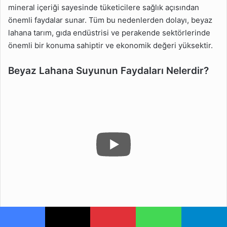
mineral içeriği sayesinde tüketicilere sağlık açısından
önemli faydalar sunar. Tüm bu nedenlerden dolayı, beyaz
lahana tarım, gıda endüstrisi ve perakende sektörlerinde
önemli bir konuma sahiptir ve ekonomik değeri yüksektir.
Beyaz Lahana Suyunun Faydaları Nelerdir?
Beyaz Lahana Hakkında 50 Faydalı Bilgi
adlı konumuza
Facebook
X
Pinterest
WhatsApp
Telegram