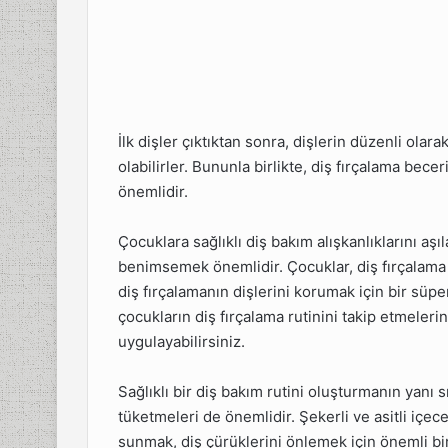
klı Diş
ucu
 Diş
Önemi
İlk dişler çıktıktan sonra, dişlerin düzenli olar
olabilirler. Bununla birlikte, diş fırçalama bec
ğlığıyla
önemlidir.
dırılabilir
Çocuklara sağlıklı diş bakım alışkanlıklarını aşı
larda Diş
benimsemek önemlidir. Çocuklar, diş fırçalama sü
diş fırçalamanın dişlerini korumak için bir süp
çocukların diş fırçalama rutinini takip etmeleri
uygulayabilirsiniz.
Sağlıklı bir diş bakım rutini oluşturmanın yanı 
tüketmeleri de önemlidir. Şekerli ve asitli içece
sunmak, diş çürüklerini önlemek için önemli bir