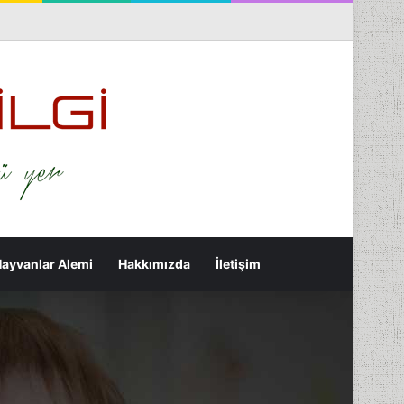
nterest
Flickr
Tumblr
RSS
Rastgele Makale
Kenar Bölmesi
Arama yap ...
ayvanlar Alemi
Hakkımızda
İletişim