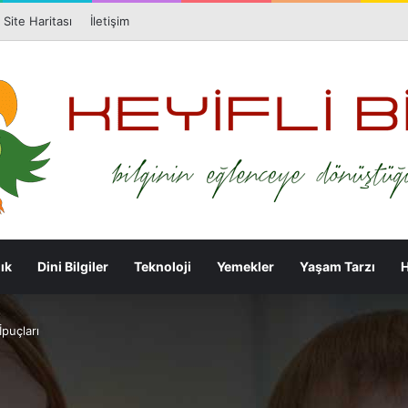
Facebook
X
Pi
Site Haritası
İletişim
ık
Dini Bilgiler
Teknoloji
Yemekler
Yaşam Tarzı
H
İpuçları