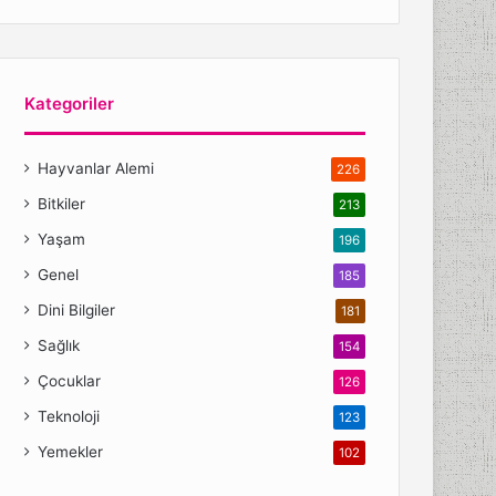
Kategoriler
Hayvanlar Alemi
226
Bitkiler
213
Yaşam
196
Genel
185
Dini Bilgiler
181
Sağlık
154
Çocuklar
126
Teknoloji
123
Yemekler
102