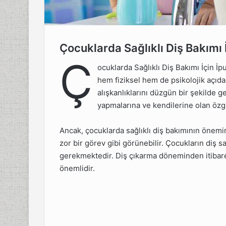
Çocuklarda Sağlıklı Diş Bakımı İ
klı Diş
Ç
arı
ocuklarda Sağlıklı Diş Bakımı İçin İp
hem fiziksel hem de psikolojik açıda
Bakımı Ne
alışkanlıklarını düzgün bir şekilde 
yapmalarına ve kendilerine olan özgü
Fırçalama
alı?
Ancak, çocuklarda sağlıklı diş bakımının önemi
n Uygun
zor bir görev gibi görünebilir. Çocukların diş 
 Seçilir?
gerekmektedir. Diş çıkarma döneminden itibar
önemlidir.
aşka
Alınmalı?
Çıkarma