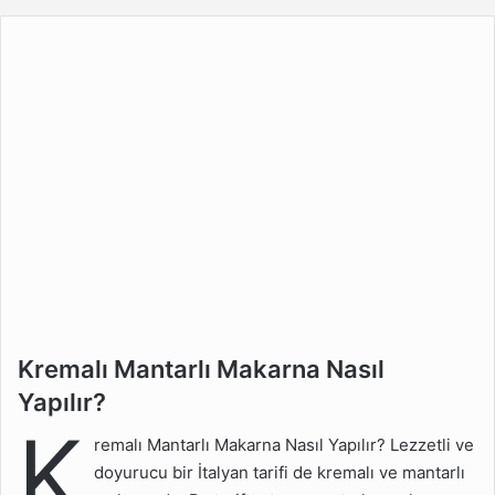
Kremalı Mantarlı Makarna
Kremalı Mantarlı Makarna Nasıl
Nasıl Yapılır?
Yapılır?
K
Kremalı Mantarlı Makarna
remalı Mantarlı Makarna Nasıl Yapılır? Lezzetli ve
İçin Malzemeler
doyurucu bir İtalyan tarifi de kremalı ve mantarlı
Kremalı Mantarlı Makarna