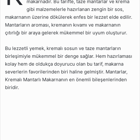
makarnadır. Bu tarifte, taze mantarlar ve krema
Tarifi
gibi malzemelerle hazırlanan zengin bir sos,
Kremalı Mantarlı Makarna
makarnanın üzerine dökülerek enfes bir lezzet elde edilir.
İçin Püf Noktalar
Mantarların aroması, kremanın kıvamı ve makarnanın
çıtırlığı bir araya gelerek mükemmel bir uyum oluşturur.
Kremalı Mantarlı Makarna
Kaç Kalori?
Bu lezzetli yemek, kremalı sosun ve taze mantarların
Mantarlı Kremalı Makarna
birleşimiyle mükemmel bir denge sağlar. Hem hazırlaması
Tarifi
kolay hem de oldukça doyurucu olan bu tarif, makarna
severlerin favorilerinden biri haline gelmiştir. Mantarlar,
Kremalı Mantarlı Makarnanın en önemli bileşenlerinden
biridir.