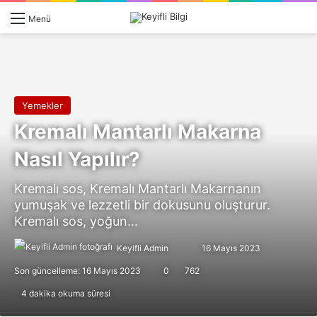
Giriş 
Ar
Menü
Yemekler
Kremalı Mantarlı Makarna
Nasıl Yapılır?
Kremalı sos, Kremalı Mantarlı Makarnanın
yumuşak ve lezzetli bir dokusunu oluşturur.
Kremalı sos, yoğun...
Follow
Bir
Keyifli Admin
16 Mayıs 2023
on
e-
Son güncelleme: 16 Mayıs 2023
0
762
X
posta
4 dakika okuma süresi
göndermek