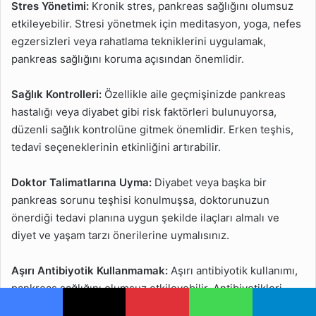
Stres Yönetimi:
Kronik stres, pankreas sağlığını olumsuz
etkileyebilir. Stresi yönetmek için meditasyon, yoga, nefes
egzersizleri veya rahatlama tekniklerini uygulamak,
pankreas sağlığını koruma açısından önemlidir.
Sağlık Kontrolleri:
Özellikle aile geçmişinizde pankreas
hastalığı veya diyabet gibi risk faktörleri bulunuyorsa,
düzenli sağlık kontrolüne gitmek önemlidir. Erken teşhis,
tedavi seçeneklerinin etkinliğini artırabilir.
Doktor Talimatlarına Uyma:
Diyabet veya başka bir
pankreas sorunu teşhisi konulmuşsa, doktorunuzun
önerdiği tedavi planına uygun şekilde ilaçları almalı ve
diyet ve yaşam tarzı önerilerine uymalısınız.
Aşırı Antibiyotik Kullanmamak:
Aşırı antibiyotik kullanımı,
pankreas sağlığını olumsuz etkileyebilir. Antibiyotikleri
yalnızca doktorunuzun önerdiği şekilde kullanmalısınız.
Facebook
X
Pinterest
WhatsApp
Telegram