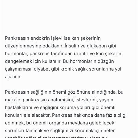
Pankreas Kanseri Nedir
Ve Risk Faktörleri
Nelerdir?
Pankreas Kanserinin
Belirtileri Nelerdir?
Pankreasın endokrin işlevi ise kan şekerinin
düzenlenmesine odaklanır. İnsülin ve glukagon gibi
Pankreas Kanseri Tanısı
Nasıl Konulur?
hormonlar, pankreas tarafından üretilir ve kan şekerini
dengelemek için kullanılır. Bu hormonların düzgün
Pankreas Kanseri Tedavi
çalışmaması, diyabet gibi kronik sağlık sorunlarına yol
Yöntemleri Nelerdir?
açabilir.
Diyabet Pankreasla Nasıl
İlişkilidir?
Pankreasın sağlığının önemi göz önüne alındığında, bu
Pankreasın Sağlığını
makale, pankreasın anatomisini, işlevlerini, yaygın
Korumak İçin Neler
hastalıklarını ve sağlığını koruma yolları gibi önemli
Yapılabilir?
konuları ele alacaktır. Pankreas hakkında daha fazla bilgi
edinmek, bu önemli organda meydana gelebilecek
Pankreas İltihabı İçin
Tavsiyeler
sorunları tanımak ve sağlığımızı korumak için neler