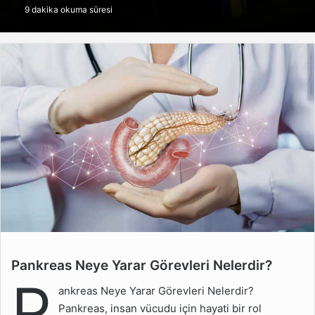
9 dakika okuma süresi
göndermek
Pankreas Neye Yarar Görevleri Nelerdir?
Pankreas Neye Yarar
P
Görevleri Nelerdir?
ankreas Neye Yarar Görevleri Nelerdir?
Pankreasın Vücuttaki
Pankreas, insan vücudu için hayati bir rol