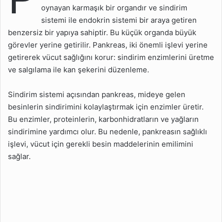
Konumu Nedir?
oynayan karmaşık bir organdır ve sindirim
sistemi ile endokrin sistemi bir araya getiren
Pankreasın Görevleri
Nelerdir?
benzersiz bir yapıya sahiptir. Bu küçük organda büyük
görevler yerine getirilir. Pankreas, iki önemli işlevi yerine
Pankreasın İç Ve Dış Salgı
getirerek vücut sağlığını korur: sindirim enzimlerini üretme
Bezleri Nasıl Çalışır?
ve salgılama ile kan şekerini düzenleme.
İnsülin Ve Glukagonu
Pankreas Nasıl Üretir?
Sindirim sistemi açısından pankreas, mideye gelen
Pankreasın Sindirim
besinlerin sindirimini kolaylaştırmak için enzimler üretir.
Sistemine Katkıları
Bu enzimler, proteinlerin, karbonhidratların ve yağların
Nelerdir?
sindirimine yardımcı olur. Bu nedenle, pankreasın sağlıklı
işlevi, vücut için gerekli besin maddelerinin emilimini
Pankreas İltihaplanması
Nedir Ve Nasıl Oluşur?
sağlar.
Pankreatit Tedavi
Seçenekleri Nelerdir?
Pankreas Hakkında 40
Kısa Bilgi