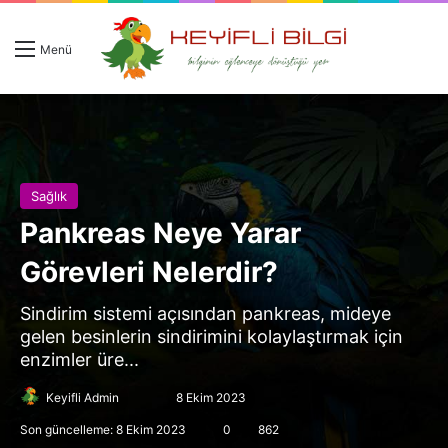
Giriş 
Ar
Menü
Sağlık
Pankreas Neye Yarar
Görevleri Nelerdir?
Sindirim sistemi açısından pankreas, mideye
gelen besinlerin sindirimini kolaylaştırmak için
enzimler üre...
Follow
Bir
Keyifli Admin
8 Ekim 2023
on
e-
Son güncelleme: 8 Ekim 2023
0
862
X
posta