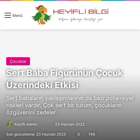
Giriş 
Ar
Menü
Çocuklar
Sert Baba Figürünün Çocuk
Üzerindeki Etkisi
Sert babaların yaklaşımlarının da bazı potansiyel
riskleri vardır. Çok sert bir tutum, çocukların
özgüvenini zedeler
Follow
Bir
Keyifli Admin
23 Haziran 2023
on
e-
Son güncelleme: 23 Haziran 2023
0
749
X
posta