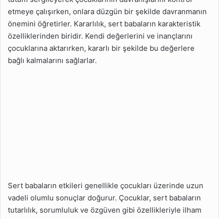
Sosyal İlişkilerini Etkiler
etmeye çalışırken, onlara düzgün bir şekilde davranmanın
mi
önemini öğretirler. Kararlılık, sert babaların karakteristik
Sert Baba Çocuğun
özelliklerinden biridir. Kendi değerlerini ve inançlarını
Karakterini Etkiler mi
çocuklarına aktarırken, kararlı bir şekilde bu değerlere
Sert Baba Çocuğun Ruh
bağlı kalmalarını sağlarlar.
Dünyasını Etkiler mi
Ebeveynlerin Çocuklar
Üzerindeki Etkileri
Sert babaların etkileri genellikle çocukları üzerinde uzun
vadeli olumlu sonuçlar doğurur. Çocuklar, sert babaların
tutarlılık, sorumluluk ve özgüven gibi özellikleriyle ilham