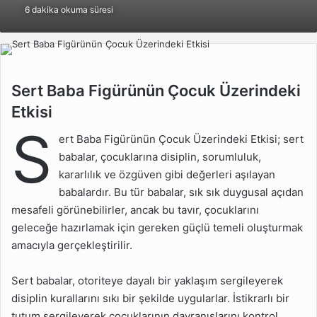
6 dakika okuma süresi
göndermek
Sert Baba Figürünün
Sert Baba Figürünün Çocuk Üzerindeki
Çocuk Üzerindeki Etkisi
Etkisi
S
Sert Baba Çocuğun
ert Baba Figürünün Çocuk Üzerindeki Etkisi; sert
Duygusal Gelişimini
babalar, çocuklarına disiplin, sorumluluk,
Etkiler mi?
kararlılık ve özgüven gibi değerleri aşılayan
Sert Baba Çocuğun
babalardır. Bu tür babalar, sık sık duygusal açıdan
Özgüvenini Etkiler mi?
mesafeli görünebilirler, ancak bu tavır, çocuklarını
Sert Baba Çocuğun
geleceğe hazırlamak için gereken güçlü temeli oluşturmak
Davranışlarını Etkiler mi?
amacıyla gerçekleştirilir.
Sert Baba Çocuğun
Cesaretini Etkiler mi?
Sert babalar, otoriteye dayalı bir yaklaşım sergileyerek
disiplin kurallarını sıkı bir şekilde uygularlar. İstikrarlı bir
Sert Baba Çocuğun
tutum sergileyerek çocuklarının davranışlarını kontrol