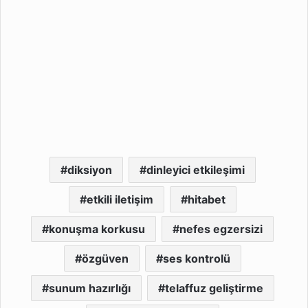
diksiyon
dinleyici etkileşimi
etkili iletişim
hitabet
konuşma korkusu
nefes egzersizi
özgüven
ses kontrolü
sunum hazırlığı
telaffuz geliştirme