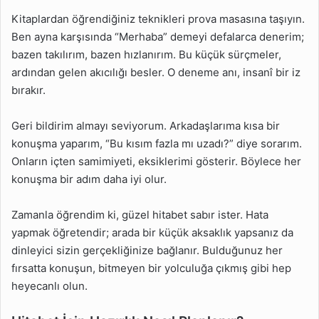
Kitaplardan öğrendiğiniz teknikleri prova masasına taşıyın.
Ben ayna karşısında “Merhaba” demeyi defalarca denerim;
bazen takılırım, bazen hızlanırım. Bu küçük sürçmeler,
ardından gelen akıcılığı besler. O deneme anı, insanî bir iz
bırakır.
Geri bildirim almayı seviyorum. Arkadaşlarıma kısa bir
konuşma yaparım, “Bu kısım fazla mı uzadı?” diye sorarım.
Onların içten samimiyeti, eksiklerimi gösterir. Böylece her
konuşma bir adım daha iyi olur.
Zamanla öğrendim ki, güzel hitabet sabır ister. Hata
yapmak öğretendir; arada bir küçük aksaklık yapsanız da
dinleyici sizin gerçekliğinize bağlanır. Bulduğunuz her
fırsatta konuşun, bitmeyen bir yolculuğa çıkmış gibi hep
heyecanlı olun.