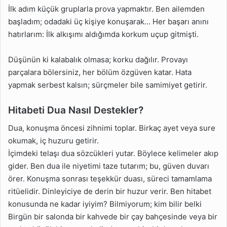
İlk adım küçük gruplarla prova yapmaktır. Ben ailemden
başladım; odadaki üç kişiye konuşarak… Her başarı anını
hatırlarım: İlk alkışımı aldığımda korkum uçup gitmişti.
Düşünün ki kalabalık olmasa; korku dağılır. Provayı
parçalara bölersiniz, her bölüm özgüven katar. Hata
yapmak serbest kalsın; sürçmeler bile samimiyet getirir.
Hitabeti Dua Nasıl Destekler?
Dua, konuşma öncesi zihnimi toplar. Birkaç ayet veya sure
okumak, iç huzuru getirir.
İçimdeki telaşı dua sözcükleri yutar. Böylece kelimeler akıp
gider. Ben dua ile niyetimi taze tutarım; bu, güven duvarı
örer. Konuşma sonrası teşekkür duası, süreci tamamlama
ritüelidir. Dinleyiciye de derin bir huzur verir. Ben hitabet
konusunda ne kadar iyiyim? Bilmiyorum; kim bilir belki
Birgün bir salonda bir kahvede bir çay bahçesinde veya bir