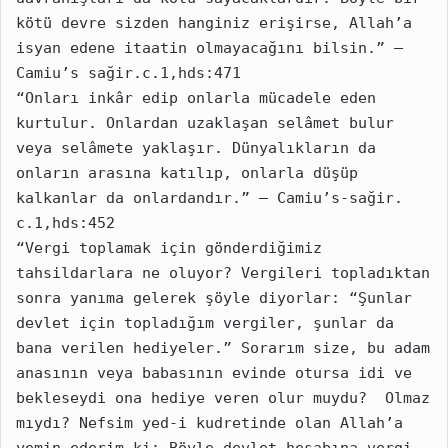
kötü devre sizden hanginiz erişirse, Allah’a 
isyan ede­ne itaatin olmayacağını bilsin.” – 
Camiu’s sağir.c.1,hds:471
“Onları inkâr edip onlarla mücadele eden 
kurtulur. Onlardan uzaklaşan selâmet bulur 
veya selâmete yaklaşır. Dünyalıkların da 
onların arasına katılıp, onlarla düşüp 
kalkanlar da onlardandır.” – Camiu’s-sağir. 
c.1,hds:452
“Vergi toplamak için gön­derdiğimiz 
tahsildarlara ne oluyor? Vergileri topladıktan 
sonra yanıma gelerek şöyle diyorlar: “Şunlar 
devlet için topladığım vergiler, şunlar da 
bana verilen hediyeler.” Sorarım size, bu adam 
anasının veya babasının evinde otursa idi ve 
bekleseydi ona hediye veren olur muydu?  Olmaz 
mıydı? Nefsim yed-i kudretinde olan Allah’a 