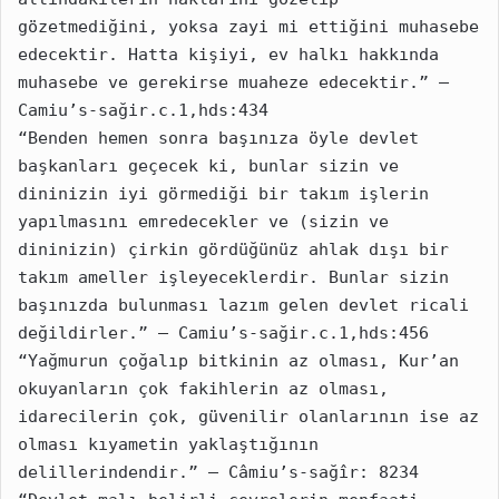
gözetmediğini, yoksa zayi mi ettiğini muhasebe 
edecektir. Hatta kişiyi, ev halkı hakkında 
muhasebe ve gerekirse muaheze edecektir.” – 
Camiu’s-sağir.c.1,hds:434
“Benden hemen sonra başı­nıza öyle devlet 
başkanları geçecek ki, bunlar sizin ve 
dininizin iyi görmediği bir takım işlerin 
yapılmasını emredecekler ve (sizin ve 
dininizin) çirkin gördüğünüz ahlak dışı bir 
takım ameller işleyeceklerdir. Bunlar sizin 
başınızda bulunması lazım gelen devlet ricali 
değildirler.” – Camiu’s-sağir.c.1,hds:456
“Yağmurun çoğalıp bitkinin az olması, Kur’an 
okuyanların çok fakihlerin az olması, 
idarecilerin çok, güvenilir olanlarının ise az 
olması kıyametin yaklaştığının 
delillerindendir.” – Câmiu’s-sağîr: 8234