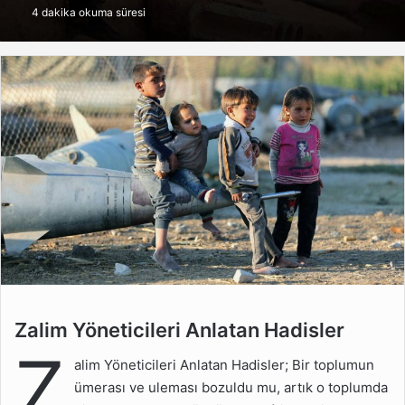
4 dakika okuma süresi
göndermek
Zalim Yöneticileri Anlatan
Zalim Yöneticileri Anlatan Hadisler
Hadisler
Z
alim Yöneticileri Anlatan Hadisler; Bir toplumun
Zalim Yönetici Hadisleri
ümerası ve uleması bozuldu mu, artık o toplumda