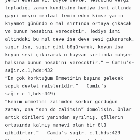
yemin ederim ki: Böyle devlet hesabına vergi 
topladığı zaman kendisine hediye ismi altında 
gayri meşru menfaat temin eden kimse yarın 
kıyamet gününde o mal sırtında ortaya çıkacak 
ve bunun hesabını verecektir. Hediye ismi 
altındaki bu mal deve ise deve sesi çıkararak, 
sığır ise, sığır gibi böğürerek, koyun ise 
koyun sesi çıkararak o hayvan sırtında mahşer 
halkına bunun hesabını verecektir.” – Camiu’s-
sağir.c.1,hds:432
“En çok korktuğum ümmetimin başına gelecek 
sapık devlet reisleridir.” – Camiu’s-
sağir.c.1,hds:449)
“Benim ümmetimi zalimden korkar gördüğün 
zaman, ona “sen de zalimsin” demelisin. Onlar 
artık dirileri yanından ayrılmış, çöllerin 
ortasında kalmış manevi olan bir ölü 
gibidirler.” – Camiu’s-sağir. c.1,hds:429