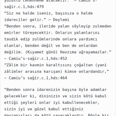
yüzüstü cehenneme atacaktır.” – Camiu’s-
sağir.c.1,hds:479
“Siz ne halde iseniz, başınıza o halde 
idareciler gelir.” – Deylemi
“Benden sonra, ileride yalan söyleyip zulmeden 
emirler türeyecektir. Onların yalanlarını 
tasdik edip zulümlerinde onlara yardımcı 
olanlar, benden değil ve ben de onlardan 
değilim. (Kıyamet günü) Havzıma uğrayamazlar.” 
– Camiu’s-sağir.c.1,hds:452
“Zâlim bir kavmin karaltısını çoğaltan (yani 
zâlimler arasına karışan) kimse onlardan­dır,” 
– Camiu’s sağir.c.1,hds:464
“Benden sonra idarenizin başına öyle adamlar 
gelecekler ki, dininizin ve sizin kötü kabul 
ettiği şeyleri onlar iyi kabullenecekler, 
sizin iyi ve güzel kabul ettiğiniz 
davranışları da kötü sayacaklardır. Böyle bir 