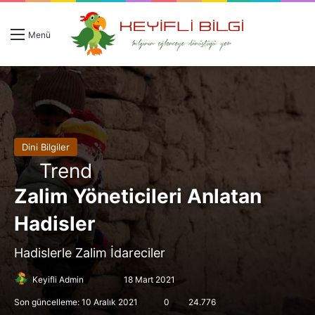
Giriş 
Ar
Menü
Dini Bilgiler
Trend
Zalim Yöneticileri Anlatan
Hadisler
Hadislerle Zalim İdareciler
Follow
Bir
Keyifli Admin
18 Mart 2021
on
e-
Son güncelleme: 10 Aralık 2021
0
24.776
X
posta