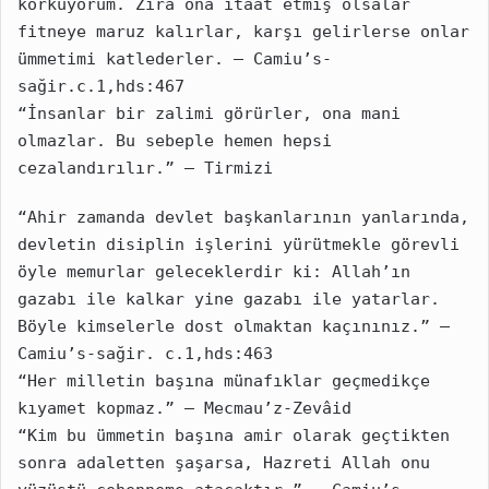
korkuyorum. Zira ona itaat etmiş olsalar 
fitneye maruz kalırlar, karşı gelirlerse onlar 
ümmetimi katlederler. – Camiu’s-
sağir.c.1,hds:467
“İnsanlar bir zalimi görürler, ona mani 
olmazlar. Bu sebeple hemen hepsi 
cezalandırılır.” – Tirmizi
“Ahir zamanda devlet başkanlarının yanlarında, 
devletin disiplin işlerini yürütmekle görevli 
öyle memurlar geleceklerdir ki: Allah’ın 
gazabı ile kalkar yine gazabı ile yatarlar. 
Böyle kimselerle dost olmaktan kaçınınız.” – 
Camiu’s-sağir. c.1,hds:463
“Her milletin başına münafıklar geçmedikçe 
kıyamet kopmaz.” – Mecmau’z-Zevâid
“Kim bu ümmetin başına amir olarak geçtikten 
sonra adaletten şaşarsa, Hazreti Allah onu 