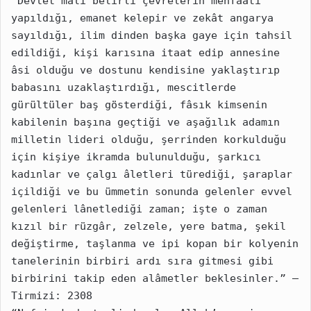
“Devlet malı belirli çevrelerin menfaati 
yapıldığı, emanet kelepir ve zekât angarya 
sayıldığı, ilim dinden başka gaye için tahsil 
edildiği, kişi karısına itaat edip annesine 
âsi olduğu ve dostunu kendisine yaklaştırıp 
babasını uzaklaştırdığı, mescitlerde 
gürültüler baş gösterdiği, fâsık kimsenin 
kabilenin başına geçtiği ve aşağılık adamın 
milletin lideri olduğu, şerrinden korkulduğu 
için kişiye ikramda bulunulduğu, şarkıcı 
kadınlar ve çalgı âletleri türediği, şaraplar 
içildiği ve bu ümmetin sonunda gelenler evvel 
gelenleri lânetlediği zaman; işte o zaman 
kızıl bir rüzgâr, zelzele, yere batma, şekil 
değiştirme, taşlanma ve ipi kopan bir kolyenin 
tanelerinin birbiri ardı sıra gitmesi gibi 
birbirini takip eden alâmetler beklesinler.” – 
Tirmizi: 2308