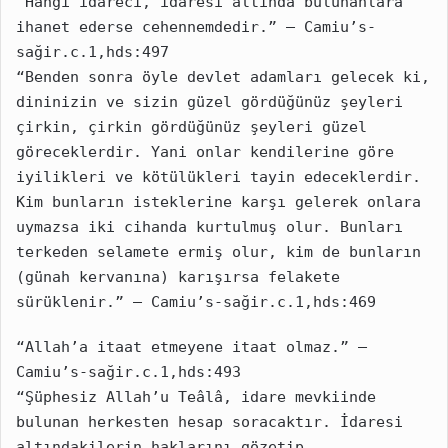
“Hangi idareci, idaresi altında bulunanlara 
ihanet ederse cehennemdedir.” – Camiu’s-
sağir.c.1,hds:497
“Benden sonra öyle devlet adamları gelecek ki, 
dininizin ve sizin güzel gördüğünüz şeyleri 
çirkin, çirkin gördüğünüz şeyleri güzel 
göreceklerdir. Yani onlar kendilerine göre 
iyilikleri ve kötülükleri tayin edeceklerdir. 
Kim bunların isteklerine karşı gelerek onlara 
uymazsa iki cihanda kurtulmuş olur. Bunları 
terkeden selamete ermiş olur, kim de bunların 
(günah kervanına) karışırsa felakete 
sürüklenir.” – Camiu’s-sağir.c.1,hds:469
“Allah’a itaat etmeyene itaat olmaz.” – 
Camiu’s-sağir.c.1,hds:493
“Şüphesiz Allah’u Teâlâ, idare mevkiinde 
bulunan herkesten hesap soracaktır. İdaresi 
altındakilerin haklarını gözetip 