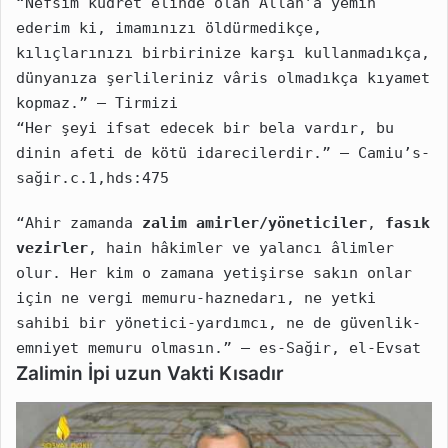
“Nefsim kudret elinde olan Allah’a yemin 
ederim ki, imamınızı öldürmedikçe, 
kılıçlarınızı birbirinize karşı kullanmadıkça, 
dünyanıza şerlileriniz vâris olmadıkça kıyamet 
kopmaz.” – Tirmizi
“Her şeyi ifsat edecek bir bela vardır, bu 
dinin afeti de kötü idarecilerdir.” – Camiu’s-
sağir.c.1,hds:475
“Ahir zamanda 
zalim amirler/yöneticiler
, 
fasık 
vezirler
, hain hâkimler ve yalancı âlimler 
olur. Her kim o zamana yetişirse sakın onlar 
için ne vergi memuru-haznedarı, ne yetki 
sahibi bir yönetici-yardımcı, ne de güvenlik-
emniyet memuru olmasın.” – es-Sağir, el-Evsat
Zalimin İpi uzun Vakti Kısadır