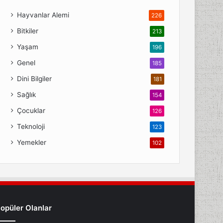
Hayvanlar Alemi
226
Bitkiler
213
Yaşam
196
Genel
185
Dini Bilgiler
181
Sağlık
154
Çocuklar
126
Teknoloji
123
Yemekler
102
opüler Olanlar