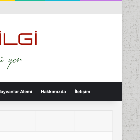
nterest
Flickr
Tumblr
RSS
Rastgele Makale
Kenar Bölmesi
Arama yap ...
ayvanlar Alemi
Hakkımızda
İletişim