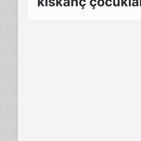
kıskanç çocuklar
Çocuklar
Çocuklarda
Kıskançlığın Sebepleri
Nelerdir?
25 Mart 2023
0
814