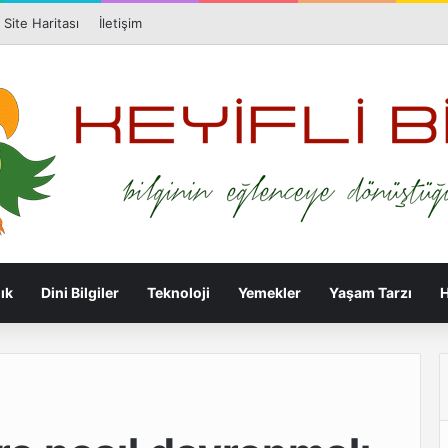
Facebook
X
Pi
Site Haritası
İletişim
ık
Dini Bilgiler
Teknoloji
Yemekler
Yaşam Tarzı
H