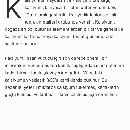
K
alsiyumun Faydaları ve Kalsiyum Eksikliği;
Yarar?
kalsiyum, kimyasal bir elementtir ve sembolü
Kalsiyum Eksikliğinin
“Ca” olarak gösterilir. Periyodik tabloda alkali
Önemli Belirtileri
toprak metalleri grubunda yer alır. Kalsiyum,
Nelerdir?
doğada en bol bulunan elementlerden biridir ve genellikle
Kalsiyum Hangi
kalsiyum karbonat veya kalsiyum fosfat gibi mineraller
Besinlerde Bulunur?
şeklinde bulunur.
Fazla Kalsiyumun Zararları
Nelerdir?
Kalsiyum, insan vücudu için son derece önemli bir
mineraldir. Vücudumuzda kemik sağlığından sinir iletimine
Kalsiyum Eksikliği
kadar birçok farklı işlevi yerine getirir. Vücuttaki
Tedavisi Nasıl Yapılır?
kalsiyumun yaklaşık %99’u kemiklerde bulunur. Bu
Kalsiyum Yüksekliğinin
nedenle, yeterli miktarda kalsiyum tüketmek, kemiklerin
Zararları Nelerdir?
güçlü kalması ve kırılma riskinin azalması için önemlidir.