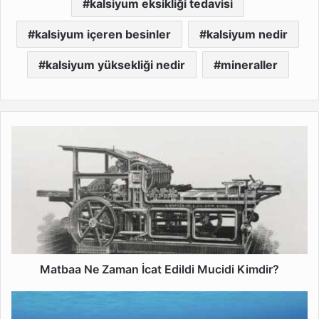
kalsiyum eksikliği tedavisi
kalsiyum içeren besinler
kalsiyum nedir
kalsiyum yüksekliği nedir
mineraller
Matbaa
Ne
Zaman
İcat
Edildi
Mucidi
Kimdir?
Matbaa Ne Zaman İcat Edildi Mucidi Kimdir?
Ton
Balığı