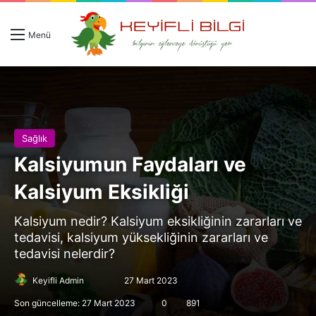
Giriş 
Ar
Menü
Sağlık
Kalsiyumun Faydaları ve
Kalsiyum Eksikliği
Kalsiyum nedir? Kalsiyum eksikliğinin zararları ve
tedavisi, kalsiyum yüksekliğinin zararları ve
tedavisi nelerdir?
Follow
Bir
Keyifli Admin
27 Mart 2023
on
e-
Son güncelleme: 27 Mart 2023
0
891
X
posta