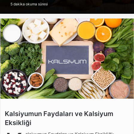
5 dakika okuma süresi
göndermek
Kalsiyumun Faydaları ve
Kalsiyumun Faydaları ve Kalsiyum
Kalsiyum Eksikliği
Eksikliği
Kalsiyum Vücutta Ne İşe