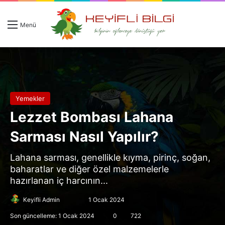
Giriş 
Ar
Menü
Yemekler
Lezzet Bombası Lahana
Sarması Nasıl Yapılır?
Lahana sarması, genellikle kıyma, pirinç, soğan,
baharatlar ve diğer özel malzemelerle
hazırlanan iç harcının...
Follow
Bir
Keyifli Admin
1 Ocak 2024
on
e-
Son güncelleme: 1 Ocak 2024
0
722
X
posta