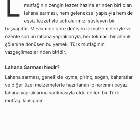
L
Malzemeleri
mutfağının zengin lezzet hazinelerinden biri olan
lahana sarması, hem geleneksel yapısıyla hem de
Lahana Sarması Tarifi
eşsiz lezzetiyle sofralarımızı süsleyen bir
Lahana Sarması İçin Püf
başyapıttır. Mevsimine göre değişen iç malzemeleriyle ve
Noktalar
özenle sarılan lahana yapraklarıyla, her lokması bir ahenk
Lahana Sarması Kaç
şölenine dönüşen bu yemek, Türk mutfağının
Kaloridir?
vazgeçilmezlerinden biridir.
Lahana Sarması İçin
Lahana Nasıl Kesilir?
Lahana Sarması Nedir?
Lahana sarması, genellikle kıyma, pirinç, soğan, baharatlar
ve diğer özel malzemelerle hazırlanan iç harcının beyaz
lahana yapraklarına sarılmasıyla elde edilen bir Türk
mutfağı klasiğidir.