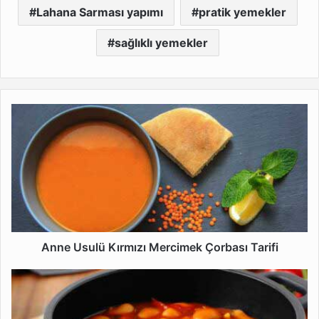
Lahana Sarması yapımı
pratik yemekler
sağlıklı yemekler
Anne
Usulü
Kırmızı
Mercimek
Çorbası
Tarifi
Anne Usulü Kırmızı Mercimek Çorbası Tarifi
Ev
Usulü
Etli