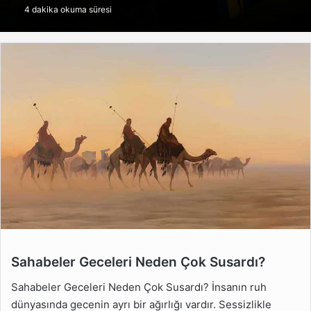
4 dakika okuma süresi
göndermek
Sahabeler Geceleri Neden Çok Susardı?
Sahabeler Geceleri
Neden Çok Susardı?
Sahabeler Geceleri Neden Çok Susardı? İnsanın ruh
Sahabeler Geceleri
dünyasında gecenin ayrı bir ağırlığı vardır. Sessizlikle