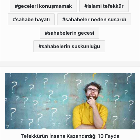
geceleri konuşmamak
islami tefekkür
sahabe hayatı
sahabeler neden susardı
sahabelerin gecesi
sahabelerin suskunluğu
Tefekkürün
İnsana
Kazandırdığı
10
Fayda
Tefekkürün İnsana Kazandırdığı 10 Fayda