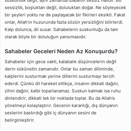
suskunluk değil; aynı zamanda ibadetin sessiz hâlidir. Bu
sessizlik, boşluktan değil, doluluktan doğar. Ne söyleyecek
bir şeyleri yoktu ne de paylaşacak bir fikirleri eksikti. Fakat
onlar, Allah’ın huzurunda fazla sözün yersizliğini bilirlerdi.
Kalp dolunca, dil susar. Sahabelerin suskunluğu da tam
olarak böyle bir doluluğun yansımasıdır.
Sahabeler Geceleri Neden Az Konuşurdu?
Sahabeler için gece vakti, kalabalık düşüncelerin değil
derin sükûnetin zamanıdır. Onlar bu zaman diliminde,
kalplerini susturmak yerine dillerini susturmayı tercih
ederdi. Çünkü dil hareket ettikçe, insanın dikkati dağılır,
zihni dağılır, kalbi toparlanamaz. Suskun kalmak ise ruhu
dinlendirir, dikkati tek bir noktada toplar. Bu da Allah’a
yönelmeyi kolaylaştırır. Gecenin karanlığı, dış dünyanın
seslerini bastırdığı gibi iç dünyanın sesini de
belirginleştirir.