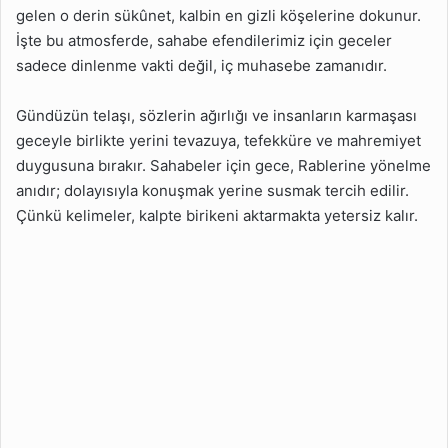
Neden Az Konuşurdu?
gelen o derin sükûnet, kalbin en gizli köşelerine dokunur.
İşte bu atmosferde, sahabe efendilerimiz için geceler
Gece Suskunluğu Neyi
Temsil Ederdi?
sadece dinlenme vakti değil, iç muhasebe zamanıdır.
Konuşmamak Sahabe İçin
Gündüzün telaşı, sözlerin ağırlığı ve insanların karmaşası
Ne Anlama Gelirdi?
geceyle birlikte yerini tevazuya, tefekküre ve mahremiyet
Sahabe İçin Suskunluk
duygusuna bırakır. Sahabeler için gece, Rablerine yönelme
Alışkanlık mıydı?
anıdır; dolayısıyla konuşmak yerine susmak tercih edilir.
Susarak İbadet Edilir mi?
Çünkü kelimeler, kalpte birikeni aktarmakta yetersiz kalır.
Sahabeler Gece Ne
Yaparlardı?