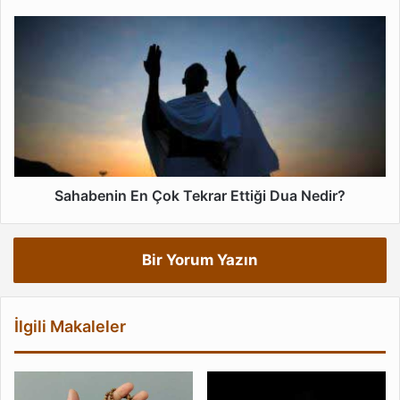
Sahabenin
En
Çok
Tekrar
Ettiği
Dua
Nedir?
Sahabenin En Çok Tekrar Ettiği Dua Nedir?
Bir Yorum Yazın
İlgili Makaleler