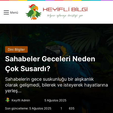
Giriş 
Ar
Menü
Dini Bilgiler
Sahabeler Geceleri Neden
Çok Susardı?
Sahabelerin gece suskunluğu bir alışkanlık
olarak gelişmedi, bilerek ve isteyerek hayatlarına
yerleş...
Follow
Bir
Keyifli Admin
5 Ağustos 2025
on
e-
Son güncelleme: 5 Ağustos 2025
1
635
X
posta