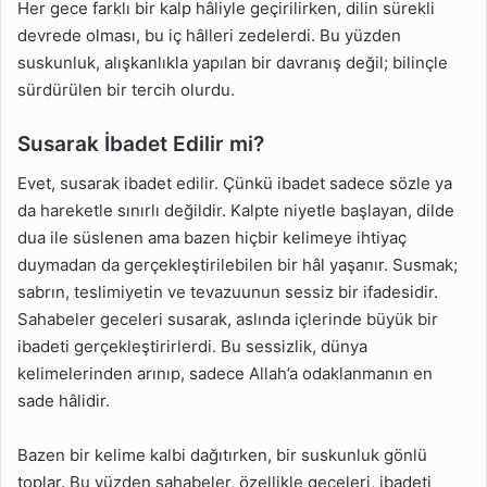
Her gece farklı bir kalp hâliyle geçirilirken, dilin sürekli
devrede olması, bu iç hâlleri zedelerdi. Bu yüzden
suskunluk, alışkanlıkla yapılan bir davranış değil; bilinçle
sürdürülen bir tercih olurdu.
Susarak İbadet Edilir mi?
Evet, susarak ibadet edilir. Çünkü ibadet sadece sözle ya
da hareketle sınırlı değildir. Kalpte niyetle başlayan, dilde
dua ile süslenen ama bazen hiçbir kelimeye ihtiyaç
duymadan da gerçekleştirilebilen bir hâl yaşanır. Susmak;
sabrın, teslimiyetin ve tevazuunun sessiz bir ifadesidir.
Sahabeler geceleri susarak, aslında içlerinde büyük bir
ibadeti gerçekleştirirlerdi. Bu sessizlik, dünya
kelimelerinden arınıp, sadece Allah’a odaklanmanın en
sade hâlidir.
Bazen bir kelime kalbi dağıtırken, bir suskunluk gönlü
toplar. Bu yüzden sahabeler, özellikle geceleri, ibadeti