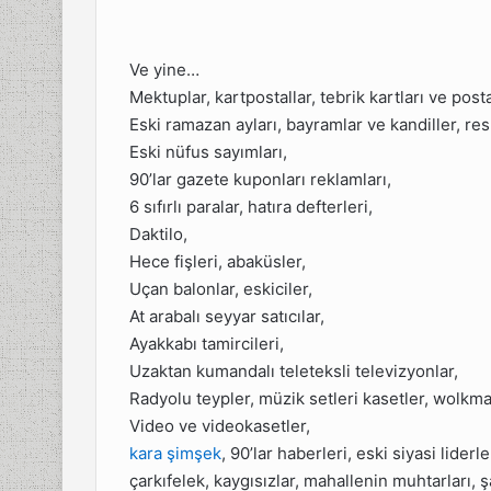
Ve yine…
Mektuplar, kartpostallar, tebrik kartları ve posta
Eski ramazan ayları, bayramlar ve kandiller, re
Eski nüfus sayımları,
90’lar gazete kuponları reklamları,
6 sıfırlı paralar, hatıra defterleri,
Daktilo,
Hece fişleri, abaküsler,
Uçan balonlar, eskiciler,
At arabalı seyyar satıcılar,
Ayakkabı tamircileri,
Uzaktan kumandalı teleteksli televizyonlar,
Radyolu teypler, müzik setleri kasetler, wolkma
Video ve videokasetler,
kara şimşek
, 90’lar haberleri, eski siyasi liderl
çarkıfelek, kaygısızlar, mahallenin muhtarları,