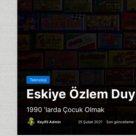
Teknoloji
Eskiye Özlem Duy
1990 'larda Çocuk Olmak
Follow
Bir
Keyifli Admin
25 Şubat 2021
Son güncelleme:
on
e-