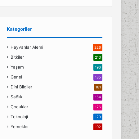
Kategoriler
Hayvanlar Alemi
226
Bitkiler
213
Yaşam
196
Genel
185
Dini Bilgiler
181
Sağlık
154
Çocuklar
126
Teknoloji
123
Yemekler
102