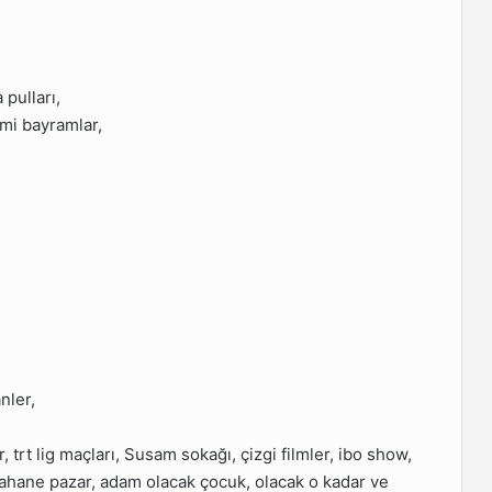
 pulları,
smi bayramlar,
nler,
er, trt lig maçları, Susam sokağı, çizgi filmler, ibo show,
 şahane pazar, adam olacak çocuk, olacak o kadar ve