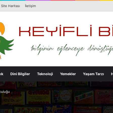
Facebook
X
Pi
Site Haritası
İletişim
ık
Dini Bilgiler
Teknoloji
Yemekler
Yaşam Tarzı
H
culuğu