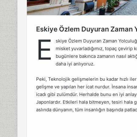
Eskiye Özlem Duyuran Zaman 
uyuran
E
u
skiye Özlem Duyuran Zaman Yolculuğu
misket yuvarladığımız, topaç çevirip k
aşamak
bugünlere bakınca zamanın nasıl aktığ
daha iyi anlıyoruz.
Peki, Teknolojik gelişmelerin bu kadar hızlı ile
gelişme ve yapılan her icat nurdur. İnsana insa
icadı gibi zulümdür. Herhalde bunu en iyi anla
Japonlardır. Etkileri hala bitmeyen, tesiri ha
aslında dünyanın, tüm insanlığın başında patlad