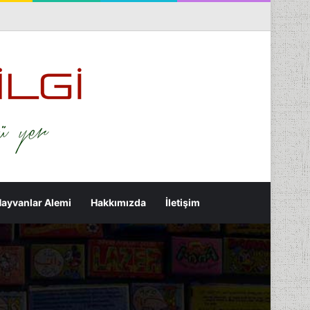
nterest
Flickr
Tumblr
RSS
Rastgele Makale
Kenar Bölmesi
Arama yap ...
ayvanlar Alemi
Hakkımızda
İletişim