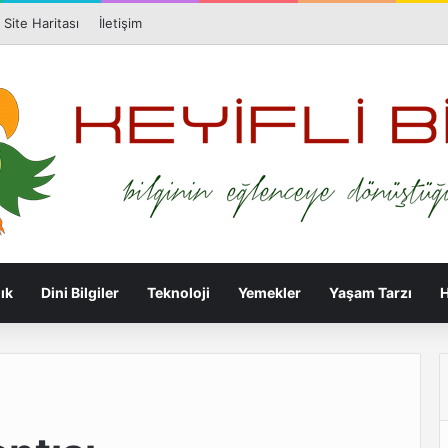
Facebook
X
Pin
Site Haritası
İletişim
ık
Dini Bilgiler
Teknoloji
Yemekler
Yaşam Tarzı
H