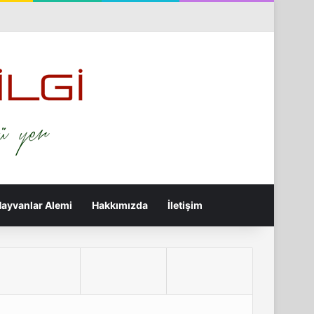
terest
Flickr
Tumblr
RSS
Rastgele Makale
Kenar Bölmesi
Arama yap ...
ayvanlar Alemi
Hakkımızda
İletişim