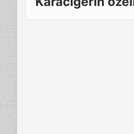
Karaciğerin özell
Sağlık
Karaciğerin Görevleri
Önemi Ve 40 Özelliği
16 Ekim 2023
0
1.087