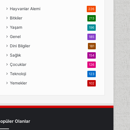
Hayvanlar Alemi
226
Bitkiler
213
Yaşam
196
Genel
185
Dini Bilgiler
181
Sağlık
154
Çocuklar
126
Teknoloji
123
Yemekler
102
opüler Olanlar