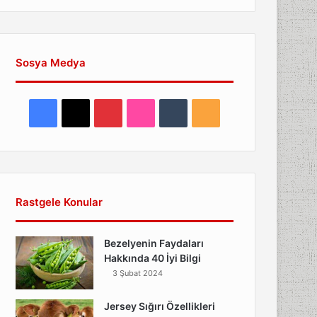
Sosya Medya
F
X
P
F
T
R
a
i
l
u
S
c
n
i
m
S
e
t
c
b
Rastgele Konular
b
e
k
l
Bezelyenin Faydaları
o
r
r
r
Hakkında 40 İyi Bilgi
3 Şubat 2024
o
e
Jersey Sığırı Özellikleri
k
s