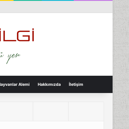
nterest
Flickr
Tumblr
RSS
Rastgele Makale
Kenar Bölmesi
Arama yap ...
ayvanlar Alemi
Hakkımızda
İletişim