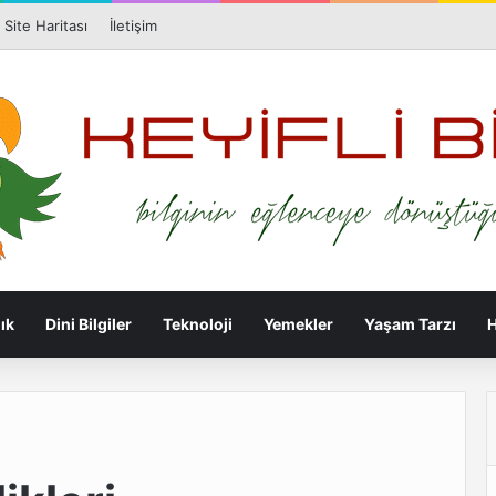
Facebook
X
Pi
Site Haritası
İletişim
ık
Dini Bilgiler
Teknoloji
Yemekler
Yaşam Tarzı
H