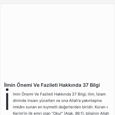
göndermek
İlmin Önemi Ve Fazileti Hakkında 37 Bilgi
İlmin Önemi Ve Fazileti
İ
Hakkında 37 Bilgi
lmin Önemi Ve Fazileti Hakkında 37 Bilgi; ilim, İslam
İslam Dininde İlmin Yeri
dininde insanı yücelten ve ona Allah’a yakınlaşma
Nedir?
imkânı sunan en kıymetli değerlerden biridir. Kuran-ı
Kerim’in ilk emri olan “Oku!” (Alak, 96:1), bilginin Allah
İlmin İnsan Hayatındaki