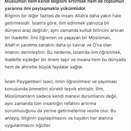
Müslüman hem kendi bilgisini artırmak hem de toplumun
yararına ilmi paylaşmakla yükümlüdür.
Bilginin bir diğer fazileti de insanı Allah’a daha yakın hale
getirmesidir. İslam’a göre, ilim edinmek yalnızca bir
dünyevi araç değildir; aynı zamanda kulluk bilincini artıran
bir ibadettir. İlmi öğrenen ve yaşayan bir Müslüman,
Allah’ın yaratma sanatını daha iyi kavrar ve O’na olan
imanını derinleştirir. Bu nedenle, İslam’da ilim öğrenmek,
ibadetle eşdeğer bir önem taşır ve insana hem bu dünyada
hem de ahirette büyük faydalar sağlar.
İslam Peygamberi (sav), ilmin öğrenilmesi ve yayılması
konusunda ümmetini sürekli teşvik etmiştir. İlim,
Müslümanların sadece kendi manevi durumlarını değil,
aynı zamanda tüm insanlığın refahını artırma
sorumluluğunu da yerine getirmelerine vesile olur. Bu
anlayış, bilginin paylaşılmasını ve hayatın her alanına
uygulanmasını öğütler.