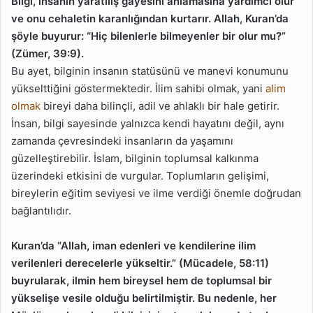
Bilgi, insanın yaratılış gayesini anlamasına yardımcı olur
ve onu cehaletin karanlığından kurtarır. Allah, Kuran’da
şöyle buyurur: “Hiç bilenlerle bilmeyenler bir olur mu?”
(Zümer, 39:9).
Bu ayet, bilginin insanın statüsünü ve manevi konumunu
yükselttiğini göstermektedir. İlim sahibi olmak, yani
alim
olmak
bireyi daha bilinçli, adil ve ahlaklı bir hale getirir.
İnsan, bilgi sayesinde yalnızca kendi hayatını değil, aynı
zamanda çevresindeki insanların da yaşamını
güzelleştirebilir. İslam, bilginin toplumsal kalkınma
üzerindeki etkisini de vurgular. Toplumların gelişimi,
bireylerin eğitim seviyesi ve ilme verdiği önemle doğrudan
bağlantılıdır.
Kuran’da “Allah, iman edenleri ve kendilerine ilim
verilenleri derecelerle yükseltir.” (Mücadele, 58:11)
buyrularak, ilmin hem bireysel hem de toplumsal bir
yükselişe vesile olduğu belirtilmiştir. Bu nedenle, her