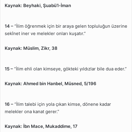
Kaynak:
Beyhaki, Şuabü’l-İman
14 –
“İlim öğrenmek için bir araya gelen topluluğun üzerine
sekînet iner ve melekler onları kuşatır.”
Kaynak:
Müslim, Zikr, 38
15 –
“İlim ehli olan kimseye, gökteki yıldızlar bile dua eder.”
Kaynak:
Ahmed bin Hanbel, Müsned, 5/196
16 –
“İlim talebi için yola çıkan kimse, dönene kadar
melekler ona kanat gerer.”
Kaynak:
İbn Mace, Mukaddime, 17