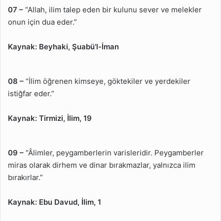
07 –
“Allah, ilim talep eden bir kulunu sever ve melekler
onun için dua eder.”
Kaynak:
Beyhaki, Şuabü’l-İman
08 –
“İlim öğrenen kimseye, göktekiler ve yerdekiler
istiğfar eder.”
Kaynak:
Tirmizi, İlim, 19
09 –
“Âlimler, peygamberlerin varisleridir. Peygamberler
miras olarak dirhem ve dinar bırakmazlar, yalnızca ilim
bırakırlar.”
Kaynak:
Ebu Davud, İlim, 1