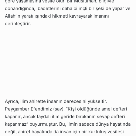
göre yaşamasına vesile olur. Bir Müslüman, bilgiyle
donandığında, ibadetlerini daha bilinçli bir şekilde yapar ve
Allah’ın yaratılışındaki hikmeti kavrayarak imanını
derinleştirir.
Ayrıca, ilim ahirette insanın derecesini yükseltir.
Peygamber Efendimiz (sav), “Kişi öldüğünde amel defteri
kapanır; ancak faydalı ilim geride bırakanın sevap defteri
kapanmaz” buyurmuştur. Bu, ilmin sadece dünya hayatında
değil, ahiret hayatında da insan için bir kurtuluş vesilesi