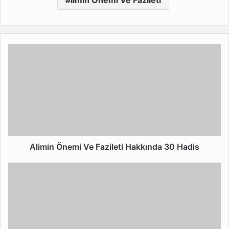
Alimin
Önemi
Ve
Fazileti
Hakkında
30
Hadis
Alimin Önemi Ve Fazileti Hakkında 30 Hadis
20
Hadisle
Helal
Kazancın
Fazileti
ve