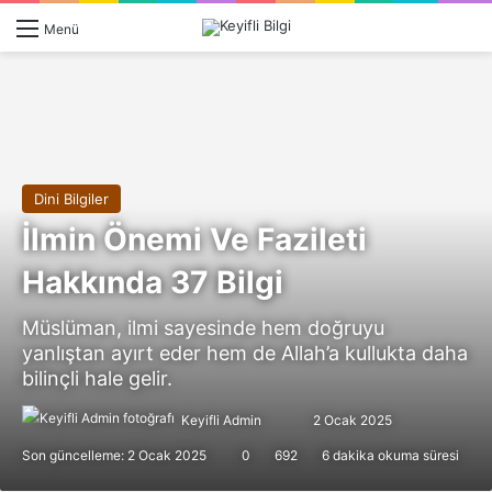
Giriş 
Ar
Menü
Dini Bilgiler
İlmin Önemi Ve Fazileti
Hakkında 37 Bilgi
Müslüman, ilmi sayesinde hem doğruyu
yanlıştan ayırt eder hem de Allah’a kullukta daha
bilinçli hale gelir.
Follow
Bir
Keyifli Admin
2 Ocak 2025
on
e-
Son güncelleme: 2 Ocak 2025
0
692
6 dakika okuma süresi
X
posta