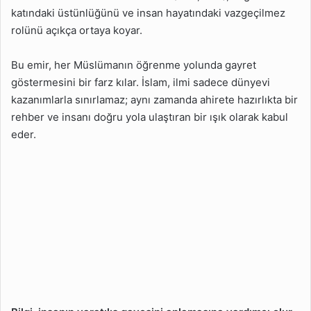
Önemi Nedir?
katındaki üstünlüğünü ve insan hayatındaki vazgeçilmez
rolünü açıkça ortaya koyar.
Kadın ve Erkek İçin İlim
Öğrenmenin Hükmü
Bu emir, her Müslümanın öğrenme yolunda gayret
Nedir?
göstermesini bir farz kılar. İslam, ilmi sadece dünyevi
İlmin Fazileti Nelerdir?
kazanımlarla sınırlamaz; aynı zamanda ahirete hazırlıkta bir
İlmin Toplum Üzerindeki
rehber ve insanı doğru yola ulaştıran bir ışık olarak kabul
Etkisi Nedir?
eder.
İlim ve Ahiret Arasındaki
Bağlantı Nedir?
İlmin Fazileti İle Alakalı
Hadisler Nelerdir?