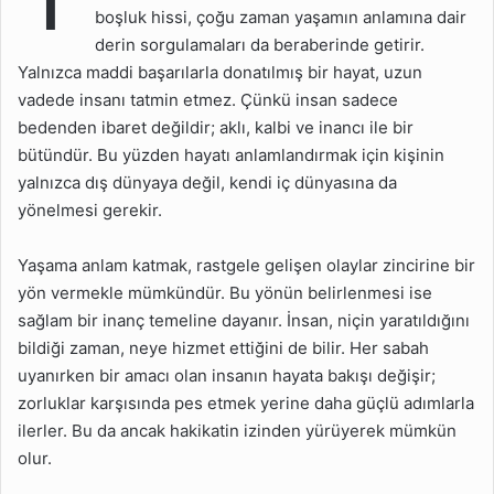
Sağlanır?
boşluk hissi, çoğu zaman yaşamın anlamına dair
derin sorgulamaları da beraberinde getirir.
Hayatın Amacı Nasıl
Belirlenir?
Yalnızca maddi başarılarla donatılmış bir hayat, uzun
vadede insanı tatmin etmez. Çünkü insan sadece
Değersizlik Hissi Nasıl
bedenden ibaret değildir; aklı, kalbi ve inancı ile bir
Yenilir?
bütündür. Bu yüzden hayatı anlamlandırmak için kişinin
Hayatta Yön Nasıl
yalnızca dış dünyaya değil, kendi iç dünyasına da
Bulunur?
yönelmesi gerekir.
Gelecek Kaygısı Nasıl
Aşılır?
Yaşama anlam katmak, rastgele gelişen olaylar zincirine bir
yön vermekle mümkündür. Bu yönün belirlenmesi ise
Anlamlı İlişkiler Nasıl
sağlam bir inanç temeline dayanır. İnsan, niçin yaratıldığını
Kurulur?
bildiği zaman, neye hizmet ettiğini de bilir. Her sabah
Günlük Hayat Nasıl
uyanırken bir amacı olan insanın hayata bakışı değişir;
Anlamlanır?
zorluklar karşısında pes etmek yerine daha güçlü adımlarla
Yaşama Anlam Katmak
ilerler. Bu da ancak hakikatin izinden yürüyerek mümkün
İçin Uygulanacak 40 Rutin
olur.