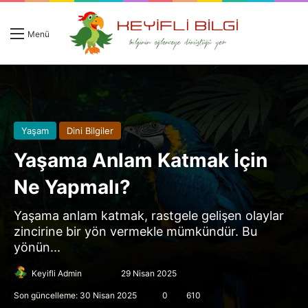
Giriş 
Ar
Menü
Yaşam
Dini Bilgiler
Yaşama Anlam Katmak İçin
Ne Yapmalı?
Yaşama anlam katmak, rastgele gelişen olaylar
zincirine bir yön vermekle mümkündür. Bu
yönün...
Follow
Bir
Keyifli Admin
29 Nisan 2025
on
e-
Son güncelleme: 30 Nisan 2025
0
610
X
posta