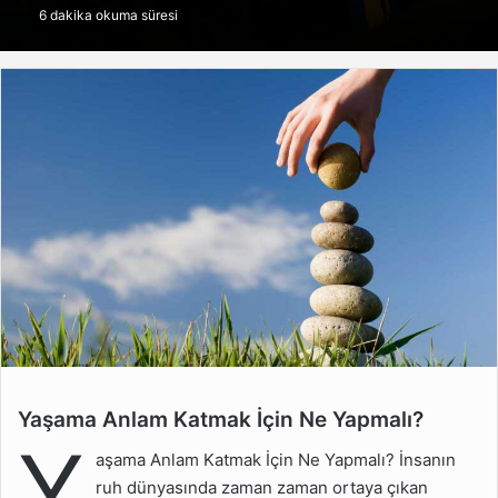
6 dakika okuma süresi
göndermek
Yaşama Anlam Katmak İçin Ne Yapmalı?
Yaşama Anlam Katmak
Y
İçin Ne Yapmalı?
aşama Anlam Katmak İçin Ne Yapmalı? İnsanın
İçsel Huzur Nasıl
ruh dünyasında zaman zaman ortaya çıkan