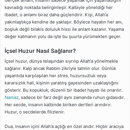
Gerçek anlam, insanın sadece yaşamak için yaşamadığını
kavradığı noktada belirginleşir. Kalbiyle yöneldiği her
ibadet, o anlamı biraz daha güçlendirir. Kişi, Allah’a
yakınlaştıkça kendine de yaklaşır. Böylece hayatın her anı,
boşluk değil bilakis doluluk hissi ile anlam kazanır. Yaşama
değer katmanın yolu da işte bu şuurla yürümekten geçer.
İçsel Huzur Nasıl Sağlanır?
İçsel huzur, dünya telaşından sıyrılıp Allah’a yönelmekle
sağlanır. Kalp ancak Rabbin zikriyle tatmin olur. Günlük
yaşantıda karşılaşılan her stres, huzursuzluk veya
kararsızlık hali, kişinin yaratılış gayesinden uzaklaştığını
gösterir. Bu kopukluk, düzenli bir ibadet hayatı ile onarılır.
Namaz
, sadece bir farz değil aynı zamanda ruhun gıdasıdır.
Her secde, insanın kalbinde biriken dertleri arındırır.
Huzur, o secdelerde filizlenir.
Dua, insanın içini Allah’a açtığı en özel andır. Hiçbir aracıya