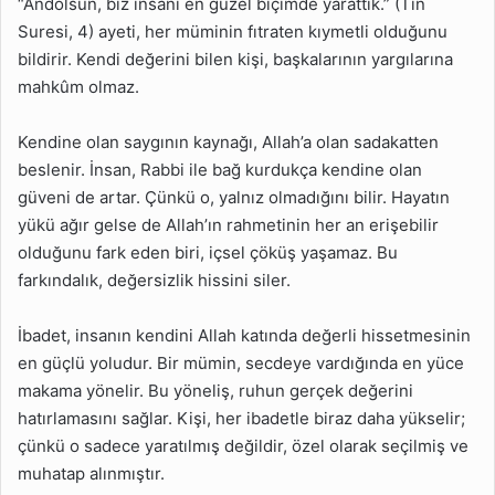
“Andolsun, biz insanı en güzel biçimde yarattık.” (Tin
Suresi, 4) ayeti, her müminin fıtraten kıymetli olduğunu
bildirir. Kendi değerini bilen kişi, başkalarının yargılarına
mahkûm olmaz.
Kendine olan saygının kaynağı, Allah’a olan sadakatten
beslenir. İnsan, Rabbi ile bağ kurdukça kendine olan
güveni de artar. Çünkü o, yalnız olmadığını bilir. Hayatın
yükü ağır gelse de Allah’ın rahmetinin her an erişebilir
olduğunu fark eden biri, içsel çöküş yaşamaz. Bu
farkındalık, değersizlik hissini siler.
İbadet, insanın kendini Allah katında değerli hissetmesinin
en güçlü yoludur. Bir mümin, secdeye vardığında en yüce
makama yönelir. Bu yöneliş, ruhun gerçek değerini
hatırlamasını sağlar. Kişi, her ibadetle biraz daha yükselir;
çünkü o sadece yaratılmış değildir, özel olarak seçilmiş ve
muhatap alınmıştır.