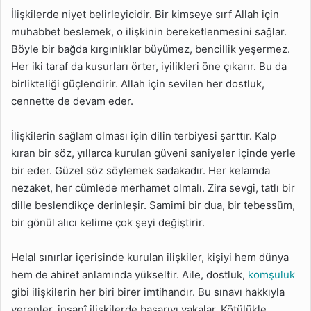
İlişkilerde niyet belirleyicidir. Bir kimseye sırf Allah için
muhabbet beslemek, o ilişkinin bereketlenmesini sağlar.
Böyle bir bağda kırgınlıklar büyümez, bencillik yeşermez.
Her iki taraf da kusurları örter, iyilikleri öne çıkarır. Bu da
birlikteliği güçlendirir. Allah için sevilen her dostluk,
cennette de devam eder.
İlişkilerin sağlam olması için dilin terbiyesi şarttır. Kalp
kıran bir söz, yıllarca kurulan güveni saniyeler içinde yerle
bir eder. Güzel söz söylemek sadakadır. Her kelamda
nezaket, her cümlede merhamet olmalı. Zira sevgi, tatlı bir
dille beslendikçe derinleşir. Samimi bir dua, bir tebessüm,
bir gönül alıcı kelime çok şeyi değiştirir.
Helal sınırlar içerisinde kurulan ilişkiler, kişiyi hem dünya
hem de ahiret anlamında yükseltir. Aile, dostluk,
komşuluk
gibi ilişkilerin her biri birer imtihandır. Bu sınavı hakkıyla
verenler, insanî ilişkilerde başarıyı yakalar. Kötülükle