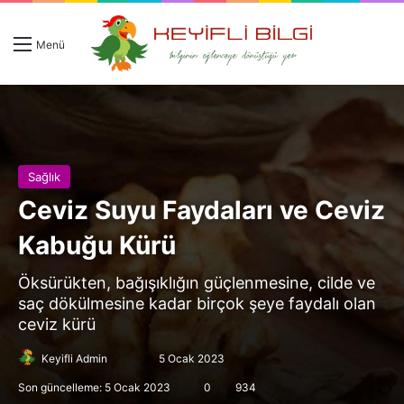
Giriş 
Ar
Menü
Sağlık
Ceviz Suyu Faydaları ve Ceviz
Kabuğu Kürü
Öksürükten, bağışıklığın güçlenmesine, cilde ve
saç dökülmesine kadar birçok şeye faydalı olan
ceviz kürü
Follow
Bir
Keyifli Admin
5 Ocak 2023
on
e-
Son güncelleme: 5 Ocak 2023
0
934
X
posta