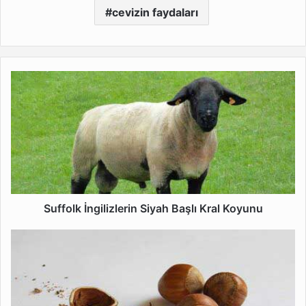
cevizin faydaları
Suffolk
İngilizlerin
Siyah
Başlı
Kral
Koyunu
Suffolk İngilizlerin Siyah Başlı Kral Koyunu
Fındık
Kabuğunun
Faydaları
ve
Çayının