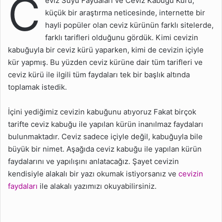
C
eviz Suyu Faydaları ve Ceviz Kabuğu Kürü;
Yapılır?
küçük bir araştırma neticesinde, internette bir
Cevizin Perdeleriyle
hayli popüler olan ceviz kürünün farklı sitelerde,
Ceviz Kürü Nasıl Yapılır?
farklı tarifleri olduğunu gördük. Kimi cevizin
Ceviz Kabuğu Kürü Nasıl
kabuğuyla bir ceviz kürü yaparken, kimi de cevizin içiyle
Yapılır?
kür yapmış. Bu yüzden ceviz kürüne dair tüm tarifleri ve
ceviz kürü ile ilgili tüm faydaları tek bir başlık altında
Ceviz Kürü Püf Noktaları
toplamak istedik.
Nelerdir?
Ceviz Zarı Çayı Nasıl
İçini yediğimiz cevizin kabuğunu atıyoruz Fakat birçok
Yapılır?
tarifte ceviz kabuğu ile yapılan kürün inanılmaz faydaları
bulunmaktadır. Ceviz sadece içiyle değil, kabuğuyla bile
büyük bir nimet. Aşağıda ceviz kabuğu ile yapılan kürün
faydalarını ve yapılışını anlatacağız. Şayet cevizin
kendisiyle alakalı bir yazı okumak istiyorsanız ve
cevizin
faydaları
ile alakalı yazımızı okuyabilirsiniz.