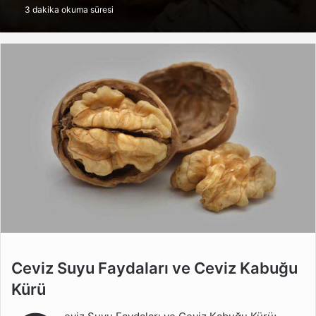
3 dakika okuma süresi
göndermek
Ceviz Suyu Faydaları ve
Ceviz Suyu Faydaları ve Ceviz Kabuğu
Ceviz Kabuğu Kürü
Kürü
Ceviz Suyu Kürü Nasıl