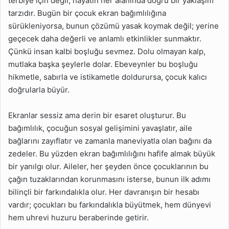
terbiye için değil, hayatın her alanında doğru bir yaklaşım
tarzıdır. Bugün bir çocuk ekran bağımlılığına
sürükleniyorsa, bunun çözümü yasak koymak değil; yerine
geçecek daha değerli ve anlamlı etkinlikler sunmaktır.
Çünkü insan kalbi boşluğu sevmez. Dolu olmayan kalp,
mutlaka başka şeylerle dolar. Ebeveynler bu boşluğu
hikmetle, sabırla ve istikametle doldurursa, çocuk kalıcı
doğrularla büyür.
Ekranlar sessiz ama derin bir esaret oluşturur. Bu
bağımlılık, çocuğun sosyal gelişimini yavaşlatır, aile
bağlarını zayıflatır ve zamanla maneviyatla olan bağını da
zedeler. Bu yüzden ekran bağımlılığını hafife almak büyük
bir yanılgı olur. Aileler, her şeyden önce çocuklarının bu
çağın tuzaklarından korunmasını isterse, bunun ilk adımı
bilinçli bir farkındalıkla olur. Her davranışın bir hesabı
vardır; çocukları bu farkındalıkla büyütmek, hem dünyevi
hem uhrevi huzuru beraberinde getirir.