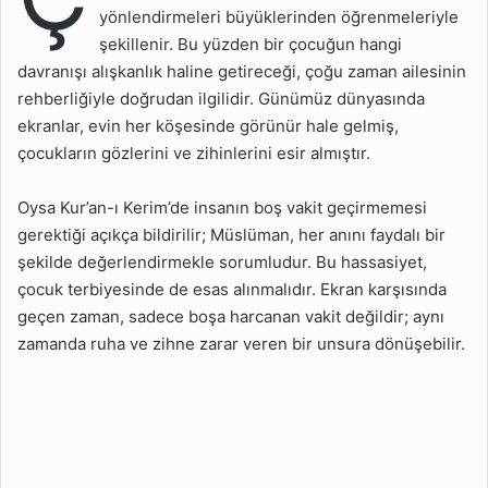
Sınırlandırılır?
yönlendirmeleri büyüklerinden öğrenmeleriyle
şekillenir. Bu yüzden bir çocuğun hangi
Oyun Bağımlılığı Nasıl
Önlenir?
davranışı alışkanlık haline getireceği, çoğu zaman ailesinin
rehberliğiyle doğrudan ilgilidir. Günümüz dünyasında
Aile Zamanı Nasıl Etkili
ekranlar, evin her köşesinde görünür hale gelmiş,
Kullanılır?
çocukların gözlerini ve zihinlerini esir almıştır.
Ebeveynler Nasıl Örnek
Olur?
Oysa Kur’an-ı Kerim’de insanın boş vakit geçirmemesi
Çocuklarda Ekran
gerektiği açıkça bildirilir; Müslüman, her anını faydalı bir
Bağımlılığının Zararları
şekilde değerlendirmekle sorumludur. Bu hassasiyet,
Hakkında 40 Bilgi
çocuk terbiyesinde de esas alınmalıdır. Ekran karşısında
geçen zaman, sadece boşa harcanan vakit değildir; aynı
zamanda ruha ve zihne zarar veren bir unsura dönüşebilir.