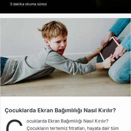
5 dakika okuma süresi
göndermek
Çocuklarda Ekran Bağımlılığı Nasıl Kırılır?
Çocuklarda Ekran
Ç
Bağımlılığı Nasıl Kırılır?
ocuklarda Ekran Bağımlılığı Nasıl Kırılır?
Ekran Süresi Nasıl
Çocukların tertemiz fıtratları, hayata dair tüm