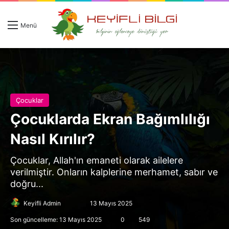
Giriş 
Ar
Menü
Çocuklar
Çocuklarda Ekran Bağımlılığı
Nasıl Kırılır?
Çocuklar, Allah'ın emaneti olarak ailelere
verilmiştir. Onların kalplerine merhamet, sabır ve
doğru...
Follow
Bir
Keyifli Admin
13 Mayıs 2025
on
e-
Son güncelleme: 13 Mayıs 2025
0
549
X
posta