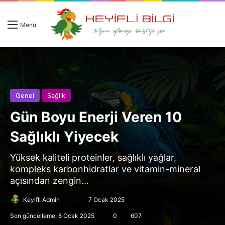
Giriş 
Ar
Menü
Genel
Sağlık
Gün Boyu Enerji Veren 10
Sağlıklı Yiyecek
Yüksek kaliteli proteinler, sağlıklı yağlar,
kompleks karbonhidratlar ve vitamin-mineral
açısından zengin...
Follow
Bir
Keyifli Admin
7 Ocak 2025
on
e-
Son güncelleme: 8 Ocak 2025
0
607
X
posta