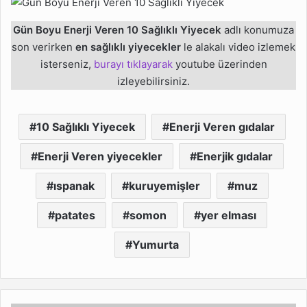
Gün Boyu Enerji Veren 10 Sağlıklı Yiyecek
adlı konumuza
son verirken
en sağlıklı yiyecekler
le alakalı video izlemek
isterseniz,
burayı tıklayarak
youtube üzerinden
izleyebilirsiniz.
10 Sağlıklı Yiyecek
Enerji Veren gıdalar
Enerji Veren yiyecekler
Enerjik gıdalar
ıspanak
kuruyemişler
muz
patates
somon
yer elması
Yumurta