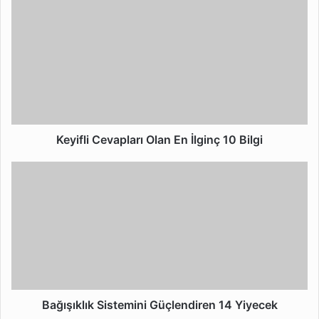
Keyifli
Cevapları
Olan
En
İlginç
10
Bilgi
Keyifli Cevapları Olan En İlginç 10 Bilgi
Bağışıklık
Sistemini
Güçlendiren
14
Yiyecek
Bağışıklık Sistemini Güçlendiren 14 Yiyecek