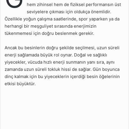
hem zihinsel hem de fiziksel performansın üst
Kuruyemişler
seviyelere çıkması için oldukça önemlidir.
Yumurta
Özellikle yoğun çalışma saatlerinde, spor yaparken ya da
herhangi bir meşguliyet sırasında enerjimizin
Muz
tükenmemesi için doğru beslenmek gerekir.
Balık (Somon ve Sardalya)
Ancak bu besinlerin doğru şekilde seçilmesi, uzun süreli
Tatlı Patates
enerji sağlamada büyük rol oynar. Doğal ve sağlıklı
Ispanak
yiyecekler, vücuda hızlı enerji sunmanın yanı sıra, aynı
Yer Elması
zamanda uzun süreli tokluk hissi de sağlar. Gün boyunca
dinç kalmak için bu yiyeceklerin içerdiği besin öğelerinin
Bulgur
etkisi büyüktür.
Kabak Çekirdeği