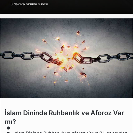
3 dakika okuma süresi
göndermek
İslam Dininde Ruhbanlık
İslam Dininde Ruhbanlık ve Aforoz Var
ve Aforoz Var mı?
mı?
Aforoz Nedir?