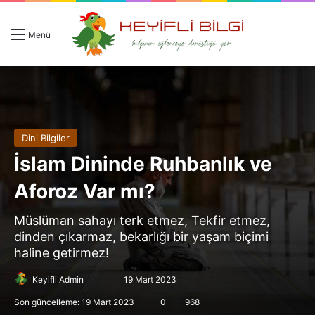
Giriş 
Ar
Menü
Dini Bilgiler
İslam Dininde Ruhbanlık ve
Aforoz Var mı?
Müslüman sahayı terk etmez, Tekfir etmez,
dinden çıkarmaz, bekarlığı bir yaşam biçimi
haline getirmez!
Follow
Bir
Keyifli Admin
19 Mart 2023
on
e-
Son güncelleme: 19 Mart 2023
0
968
X
posta