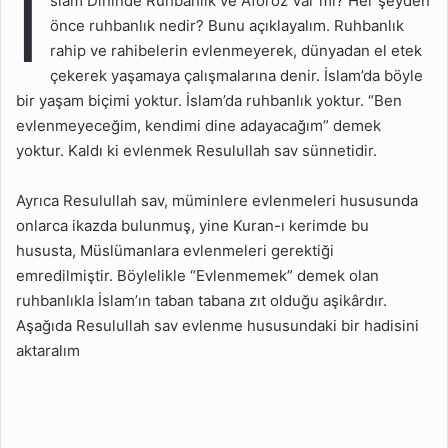
İ
slam Dininde Ruhbanlık ve Aforoz Var mı? Her şeyden
İslam Dininden Nasıl
önce ruhbanlık nedir? Bunu açıklayalım. Ruhbanlık
Çıkılır?
rahip ve rahibelerin evlenmeyerek, dünyadan el etek
çekerek yaşamaya çalışmalarına denir. İslam’da böyle
İslamda Ruhbanlık Var mı?
bir yaşam biçimi yoktur. İslam’da ruhbanlık yoktur. “Ben
evlenmeyeceğim, kendimi dine adayacağım” demek
yoktur. Kaldı ki evlenmek Resulullah sav sünnetidir.
Ayrıca Resulullah sav, müminlere evlenmeleri hususunda
onlarca ikazda bulunmuş, yine Kuran-ı kerimde bu
hususta, Müslümanlara evlenmeleri gerektiği
emredilmiştir. Böylelikle “Evlenmemek” demek olan
ruhbanlıkla İslam’ın taban tabana zıt olduğu aşikârdır.
Aşağıda Resulullah sav evlenme hususundaki bir hadisini
aktaralım