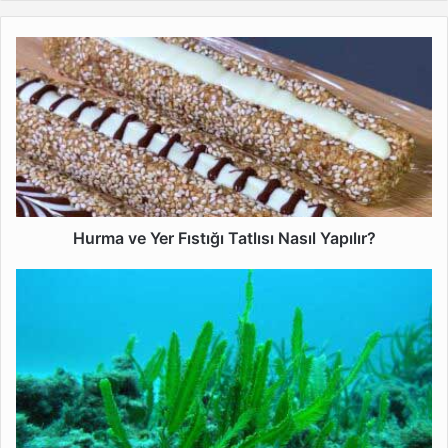
Hurma
ve
Yer
Fıstığı
Tatlısı
Nasıl
Yapılır?
Hurma ve Yer Fıstığı Tatlısı Nasıl Yapılır?
Deniz
Yosunu
Yenir
mi
Faydaları
Nelerdir?