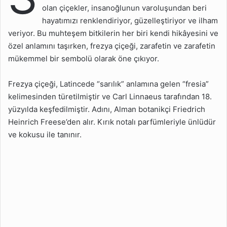
Renklerde Çiçek Açar?
olan çiçekler, insanoğlunun varoluşundan beri
hayatımızı renklendiriyor, güzelleştiriyor ve ilham
Frezya Çiçeği Hangi
Mevsimlerde Çiçek Açar?
veriyor. Bu muhteşem bitkilerin her biri kendi hikâyesini ve
özel anlamını taşırken, frezya çiçeği, zarafetin ve zarafetin
Frezya Çiçeği Hangi İklim
mükemmel bir sembolü olarak öne çıkıyor.
Koşullarını Tercih Eder?
Frezya Çiçeği Nerede
Frezya çiçeği, Latincede “sarılık” anlamına gelen “fresia”
Yetişir?
kelimesinden türetilmiştir ve Carl Linnaeus tarafından 18.
Frezya Çiçeği Nasıl Bir
yüzyılda keşfedilmiştir. Adını, Alman botanikçi Friedrich
Kokuya Sahiptir?
Heinrich Freese’den alır. Kırık notalı parfümleriyle ünlüdür
ve kokusu ile tanınır.
Frezya Çiçeği Nasıl
Sulanmalıdır?
Frezya Çiçeği Nasıl
Çoğaltılır?
Frezya Çiçeği Hangi
Hastalıklara Karşı
Hassastır?