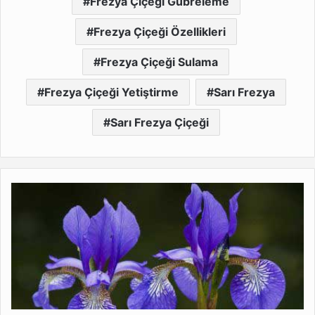
Frezya Çiçeği Gübreleme
Frezya Çiçeği Özellikleri
Frezya Çiçeği Sulama
Frezya Çiçeği Yetiştirme
Sarı Frezya
Sarı Frezya Çiçeği
Huzur
Veren
Süsen
Namıdiğer
İris
Çiçeği