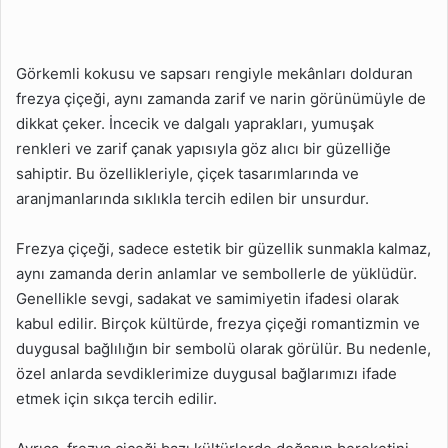
Frezya Çiçeği Özellikleri
Nelerdir?
Frezya Çiçeği Nasıl Bir
Görkemli kokusu ve sapsarı rengiyle mekânları dolduran
Büyüme Hızına Sahiptir?
frezya çiçeği, aynı zamanda zarif ve narin görünümüyle de
dikkat çeker. İncecik ve dalgalı yaprakları, yumuşak
Frezya Çiçeğinin
renkleri ve zarif çanak yapısıyla göz alıcı bir güzelliğe
Faydaları Nelerdir?
sahiptir. Bu özellikleriyle, çiçek tasarımlarında ve
Frezya Çiçeği Hangi Tür
aranjmanlarında sıklıkla tercih edilen bir unsurdur.
Nem Seviyelerinden
Etkilenir?
Frezya çiçeği, sadece estetik bir güzellik sunmakla kalmaz,
Frezya Çiçeği Hangi Tür
aynı zamanda derin anlamlar ve sembollerle de yüklüdür.
Bahçe Zeminlerinde Daha
Genellikle sevgi, sadakat ve samimiyetin ifadesi olarak
İyi Büyür?
kabul edilir. Birçok kültürde, frezya çiçeği romantizmin ve
Frezya Çiçeği Hangi Tür
duygusal bağlılığın bir sembolü olarak görülür. Bu nedenle,
Nem Seviyelerinden
özel anlarda sevdiklerimize duygusal bağlarımızı ifade
Etkilenir?
etmek için sıkça tercih edilir.
Frezya Çiçeği Nasıl
Dikilir?