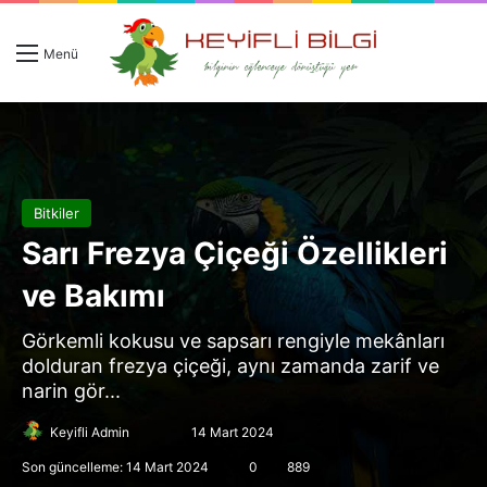
Giriş 
Ar
Menü
Bitkiler
Sarı Frezya Çiçeği Özellikleri
ve Bakımı
Görkemli kokusu ve sapsarı rengiyle mekânları
dolduran frezya çiçeği, aynı zamanda zarif ve
narin gör...
Follow
Bir
Keyifli Admin
14 Mart 2024
on
e-
Son güncelleme: 14 Mart 2024
0
889
X
posta