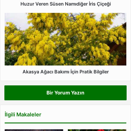
Huzur Veren Süsen Namıdiğer İris Çiçeği
Akasya
Ağacı
Bakımı
İçin
Pratik
Bilgiler
Akasya Ağacı Bakımı İçin Pratik Bilgiler
Bir Yorum Yazın
İlgili Makaleler