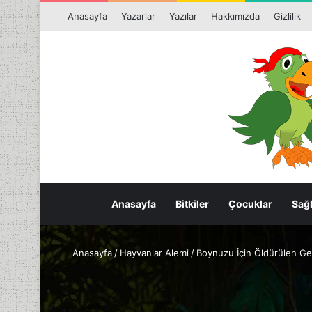
Anasayfa
Yazarlar
Yazılar
Hakkımızda
Gizlilik
Anasayfa
Bitkiler
Çocuklar
Sağl
Anasayfa
/
Hayvanlar Alemi
/
Boynuzu İçin Öldürülen Ge