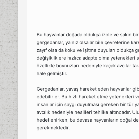
Boynuzu
ir?
amilelik
Bu hayvanlar doğada oldukça izole ve sakin bir
dır?
gergedanlar, yalnız olsalar bile çevrelerine ka
ellikleri
zayıf olsa da koku ve işitme duyuları oldukça g
 Bilgi
değişikliklere hızlıca adapte olma yetenekleri 
syal
özellikle boynuzları nedeniyle kaçak avcılar ta
?
hale gelmiştir.
angi
?
Gergedanlar, yavaş hareket eden hayvanlar gibi
edebilirler. Bu hızlı hareket etme yetenekleri 
a İhtiyaç
insanlar için saygı duyulması gereken bir tür y
avcılık nedeniyle nesilleri tehlike altındadır. 
ları
hedeflenirken, bu devasa hayvanların doğal de
gerekmektedir.