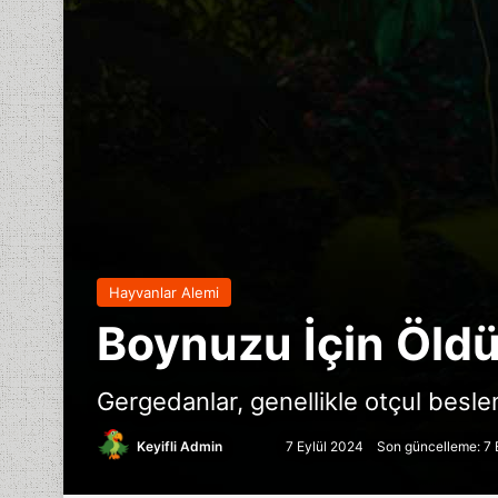
Hayvanlar Alemi
Boynuzu İçin Öld
Gergedanlar, genellikle otçul besle
Follow
Bir
Keyifli Admin
7 Eylül 2024
Son güncelleme: 7 
on
e-