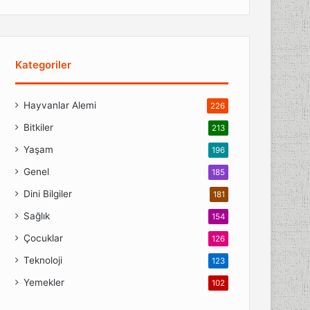
Kategoriler
Hayvanlar Alemi
226
Bitkiler
213
Yaşam
196
Genel
185
Dini Bilgiler
181
Sağlık
154
Çocuklar
126
Teknoloji
123
Yemekler
102