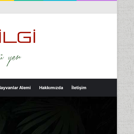
nterest
Flickr
Tumblr
RSS
Rastgele Makale
Kenar Bölmesi
Arama yap ...
ayvanlar Alemi
Hakkımızda
İletişim