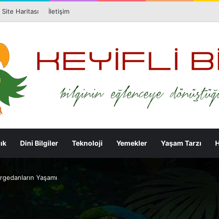
Facebook
X
Pi
Site Haritası
İletişim
ık
Dini Bilgiler
Teknoloji
Yemekler
Yaşam Tarzı
H
rgedanların Yaşamı