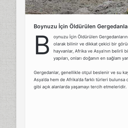
Boynuzu İçin Öldürülen Gergedanla
dürülen
B
Yaşamı
oynuzu İçin Öldürülen Gergedanların
olarak bilinir ve dikkat çekici bir gör
 Yer?
hayvanlar, Afrika ve Asya’nın belirli 
 Kadar
yapıları, onları doğanın en sağlam yar
Gergedanlar, genellikle otçul beslenir ve su k
dırgan
Asya’da hem de Afrika’da farklı türleri bulunsa d
gibi açık alanlarda yaşamayı tercih etmeleridir.
ç Yavru
 Kadar
Görebilir