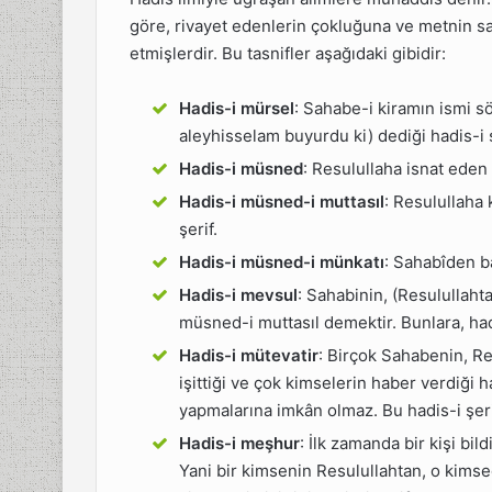
göre, rivayet edenlerin çokluğuna ve metnin sağ
etmişlerdir. Bu tasnifler aşağıdaki gibidir:
Hadis-i mürsel
: Sahabe-i kiramın ismi s
aleyhisselam buyurdu ki) dediği hadis-i ş
Hadis-i müsned
: Resulullaha isnat eden 
Hadis-i müsned-i muttasıl
: Resulullaha 
şerif.
Hadis-i müsned-i münkatı
: Sahabîden ba
Hadis-i mevsul
: Sahabinin, (Resulullaht
müsned-i muttasıl demektir. Bunlara, had
Hadis-i mütevatir
: Birçok Sahabenin, R
işittiği ve çok kimselerin haber verdiği ha
yapmalarına imkân olmaz. Bu hadis-i şeri
Hadis-i meşhur
: İlk zamanda bir kişi bil
Yani bir kimsenin Resulullahtan, o kims