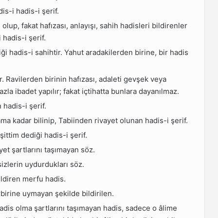
is-i hadis-i şerif.
 olup, fakat hafızası, anlayışı, sahih hadisleri bildirenler
 hadis-i şerif.
iği hadis-i sahihtir. Yahut aradakilerden birine, bir hadis
. Ravilerden birinin hafızası, adaleti gevşek veya
zla ibadet yapılır; fakat içtihatta bunlara dayanılmaz.
hadis-i şerif.
ama kadar bilinip, Tabiinden rivayet olunan hadis-i şerif.
işittim dediği hadis-i şerif.
yet şartlarını taşımayan söz.
zlerin uydurdukları söz.
ldiren merfu hadis.
rbirine uymayan şekilde bildirilen.
hadis olma şartlarını taşımayan hadis, sadece o âlime