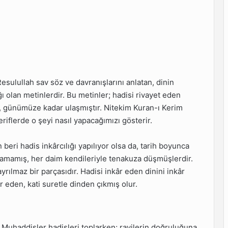
Resulullah sav söz ve davranışlarını anlatan, dinin
 olan metinlerdir. Bu metinler; hadisi rivayet eden
arak, günümüze kadar ulaşmıştır. Nitekim Kuran-ı Kerim
riflerde o şeyi nasıl yapacağımızı gösterir.
 beri hadis inkârcılığı yapılıyor olsa da, tarih boyunca
laşamamış, her daim kendileriyle tenakuza düşmüşlerdir.
yrılmaz bir parçasıdır. Hadisi inkâr eden dinini inkâr
âr eden, kati suretle dinden çıkmış olur.
 Muhaddisler hadisleri toplarken; ravilerin doğruluğuna