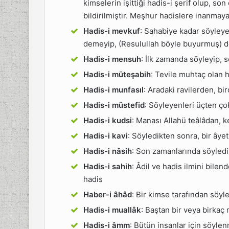
kimselerin işittiği hadis-i şerif olup, s
bildirilmiştir. Meşhur hadislere inanmayan
Hadis-i mevkuf
: Sahabiye kadar söyleyen
demeyip, (Resulullah böyle buyurmuş) ded
Hadis-i mensuh
: İlk zamanda söyleyip, s
Hadis-i müteşabih
: Tevile muhtaç olan h
Hadis-i munfasıl
: Aradaki ravilerden, bi
Hadis-i müstefid
: Söyleyenleri üçten ço
Hadis-i kudsi
: Manası Allahü teâlâdan, k
Hadis-i kavi
: Söyledikten sonra, bir âye
Hadis-i nâsih
: Son zamanlarında söyledikl
Hadis-i sahih
: Âdil ve hadis ilmini bile
hadis
Haber-i âhâd
: Bir kimse tarafından söyle
Hadis-i muallâk
: Baştan bir veya birkaç r
Hadis-i âmm
: Bütün insanlar için söylenm