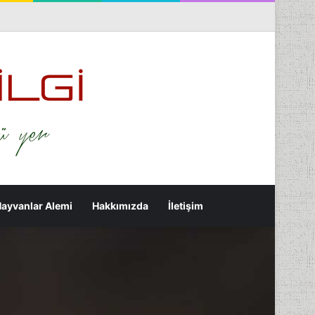
nterest
Flickr
Tumblr
RSS
Rastgele Makale
Kenar Bölmesi
Arama yap ...
ayvanlar Alemi
Hakkımızda
İletişim