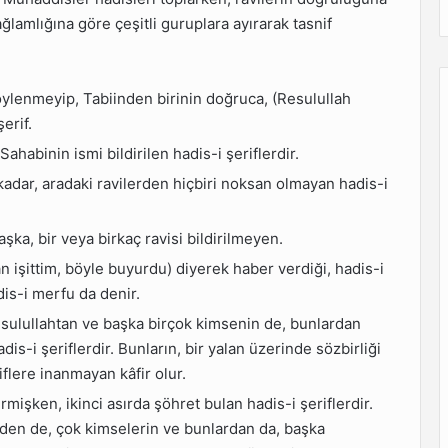
lamlığına göre çeşitli guruplara ayırarak tasnif
öylenmeyip, Tabiinden birinin doğruca, (Resulullah
erif.
Sahabinin ismi bildirilen hadis-i şeriflerdir.
kadar, aradaki ravilerden hiçbiri noksan olmayan hadis-i
şka, bir veya birkaç ravisi bildirilmeyen.
an işittim, böyle buyurdu) diyerek haber verdiği, hadis-i
is-i merfu da denir.
esulullahtan ve başka birçok kimsenin de, bunlardan
dis-i şeriflerdir. Bunların, bir yalan üzerinde sözbirliği
flere inanmayan kâfir olur.
dirmişken, ikinci asırda şöhret bulan hadis-i şeriflerdir.
eden de, çok kimselerin ve bunlardan da, başka