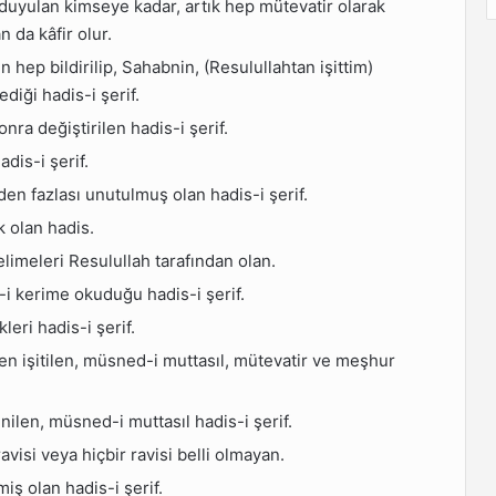
on duyulan kimseye kadar, artık hep mütevatir olarak
 da kâfir olur.
 hep bildirilip, Sahabnin, (Resulullahtan işittim)
iği hadis-i şerif.
onra değiştirilen hadis-i şerif.
adis-i şerif.
rden fazlası unutulmuş olan hadis-i şerif.
k olan hadis.
elimeleri Resulullah tarafından olan.
t-i kerime okuduğu hadis-i şerif.
eri hadis-i şerif.
nden işitilen, müsned-i muttasıl, mütevatir ve meşhur
nilen, müsned-i muttasıl hadis-i şerif.
avisi veya hiçbir ravisi belli olmayan.
iş olan hadis-i şerif.