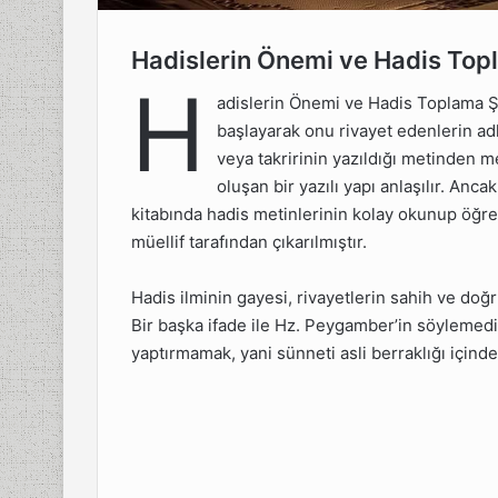
Hadislerin Önemi ve Hadis Topl
i ve
H
killeri
adislerin Önemi ve Hadis Toplama Ş
başlayarak onu rivayet edenlerin adla
si Şerif
veya takririnin yazıldığı metinden 
oluşan bir yazılı yapı anlaşılır. Anca
 Şerif
kitabında hadis metinlerinin kolay okunup öğren
müellif tarafından çıkarılmıştır.
itapları
Hadis ilminin gayesi, rivayetlerin sahih ve doğ
Bir başka ifade ile Hz. Peygamber’in söylemedi
sıl
yaptırmamak, yani sünneti asli berraklığı içind
ndimiz
dı mı?
 Faydaları