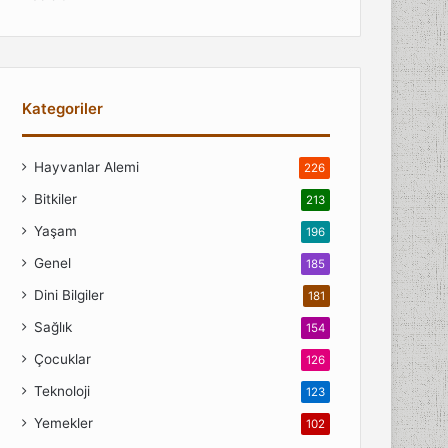
Kategoriler
Hayvanlar Alemi
226
Bitkiler
213
Yaşam
196
Genel
185
Dini Bilgiler
181
Sağlık
154
Çocuklar
126
Teknoloji
123
Yemekler
102