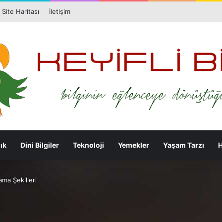
Facebook
X
Pi
Site Haritası
İletişim
ık
Dini Bilgiler
Teknoloji
Yemekler
Yaşam Tarzı
H
ma Şekilleri