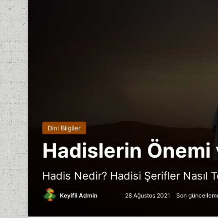
Dini Bilgiler
Hadislerin Önemi 
Hadis Nedir? Hadisi Şerifler Nasıl T
Follow
Bir
Keyifli Admin
28 Ağustos 2021
Son güncelleme
on
e-