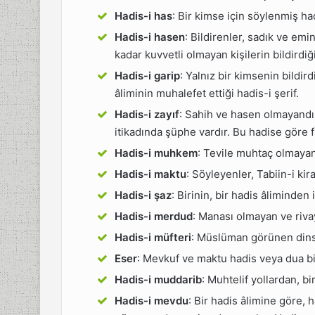
Hadis-i has
: Bir kimse için söylenmiş had
Hadis-i hasen
: Bildirenler, sadık ve emin
kadar kuvvetli olmayan kişilerin bildirdiği
Hadis-i garip
: Yalnız bir kimsenin bildird
âliminin muhalefet ettiği hadis-i şerif.
Hadis-i zayıf
: Sahih ve hasen olmayandır
itikadında şüphe vardır. Bu hadise göre fa
Hadis-i muhkem
: Tevile muhtaç olmayan 
Hadis-i maktu
: Söyleyenler, Tabiin-i kir
Hadis-i şaz
: Birinin, bir hadis âliminden 
Hadis-i merdud
: Manası olmayan ve riva
Hadis-i müfteri
: Müslüman görünen dinsi
Eser
: Mevkuf ve maktu hadis veya dua bi
Hadis-i muddarib
: Muhtelif yollardan, bi
Hadis-i mevdu
: Bir hadis âlimine göre, 