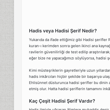
erin
Hadis veya Hadisi Şerif Nedir?
Yukarıda da ifade ettiğimiz gibi Hadisi şerifler 
kuran-ı kerimden sonra gelen ikinci ana kaynağı
ravilerin güvenilirliği de test edilip araştırıl
eğer bize ne yapacağımızı söylüyorsa, hadisi şe
Kimi müsteşriklerin gayretleriyle uzun yıllardan
hadis inkârcıları hiçbir şekilde bir başarıya u
Ehlisünnet düsturunca hadisi şerifler bu dinin a
etmiş olur. Hatta hadisi şeriflerin tamamını ink
Kaç Çeşit Hadisi Şerif Vardır?
Hadis ilmiyle uğraşan âlimlere muhaddis denir.