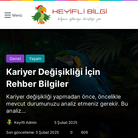
Giriş 
Ar
Menü
Genel
Yaşam
Kariyer Değişikliği İçin
Rehber Bilgiler
Kariyer değişikliği yapmadan önce, öncelikle
mevcut durumunuzu analiz etmeniz gerekir. Bu
analiz...
Follow
Bir
Keyifli Admin
5 Şubat 2025
on
e-
Son güncelleme: 5 Şubat 2025
0
606
X
posta