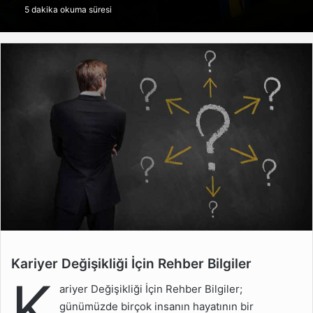
5 dakika okuma süresi
göndermek
Kariyer Değişikliği İçin Rehber Bilgiler
Kariyer Değişikliği İçin
K
Rehber Bilgiler
ariyer Değişikliği İçin Rehber Bilgiler;
Kariyer Değişikliği
günümüzde birçok insanın hayatının bir