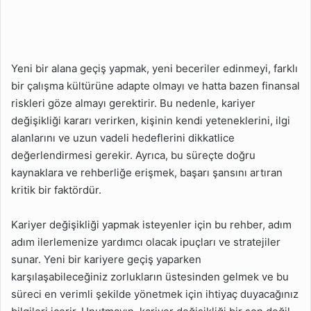
Kariyer Değişikliği
Yaparken Mentorluk
Neden Önemlidir?
Kariyer Değişikliği İçin
Yeni bir alana geçiş yapmak, yeni beceriler edinmeyi, farklı
Eğitim Programlarına
bir çalışma kültürüne adapte olmayı ve hatta bazen finansal
Katılmalı mıyım?
riskleri göze almayı gerektirir. Bu nedenle, kariyer
Kariyer Değişikliği
değişikliği kararı verirken, kişinin kendi yeteneklerini, ilgi
Yaparken İş Arama
alanlarını ve uzun vadeli hedeflerini dikkatlice
Sürecini Nasıl
değerlendirmesi gerekir. Ayrıca, bu süreçte doğru
Yönetmeliyim?
kaynaklara ve rehberliğe erişmek, başarı şansını artıran
Kariyer Değişikliğinde
kritik bir faktördür.
Dikkat Edilecek 30 Husus
Kariyer Değişikliği İçin
Kariyer değişikliği yapmak isteyenler için bu rehber, adım
Kendime Nasıl Zaman
adım ilerlemenize yardımcı olacak ipuçları ve stratejiler
Tanımalıyım?
sunar. Yeni bir kariyere geçiş yaparken
karşılaşabileceğiniz zorlukların üstesinden gelmek ve bu
süreci en verimli şekilde yönetmek için ihtiyaç duyacağınız