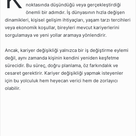
Yapmadan Önce Hangi
noktasında düşündüğü veya gerçekleştirdiği
Adımları Atmalıyım?
önemli bir adımdır. İş dünyasının hızla değişen
Yeni Bir Kariyer İçin Hangi
dinamikleri, kişisel gelişim ihtiyaçları, yaşam tarzı tercihleri
Becerileri Geliştirmeliyim?
veya ekonomik koşullar, bireyleri mevcut kariyerlerini
sorgulamaya ve yeni yollar aramaya yönlendirir.
Kariyer Değişikliği
Yaparken Networking
Neden Önemlidir?
Ancak, kariyer değişikliği yalnızca bir iş değiştirme eylemi
değil, aynı zamanda kişinin kendini yeniden keşfetme
Kariyer Değişikliği
sürecidir. Bu süreç, doğru planlama, öz farkındalık ve
Yaparken Finansal
cesaret gerektirir. Kariyer değişikliği yapmak isteyenler
Planlama Nasıl Yapılır?
için bu yolculuk hem heyecan verici hem de zorlayıcı
Kariyer Değişikliği
olabilir.
Yaparken
Motivasyonumu Nasıl
Korurum?
Kariyer Değişikliği
Yaparken Hangi
Hatalardan Kaçınmalıyım?