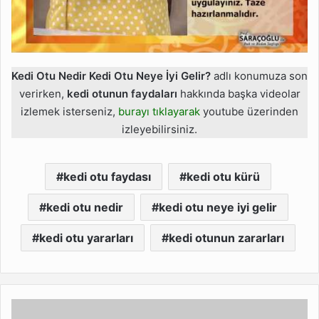
Kedi Otu Nedir Kedi Otu Neye İyi Gelir?
adlı konumuza son
verirken,
kedi otunun faydaları
hakkında başka videolar
izlemek isterseniz,
burayı tıklayarak
youtube üzerinden
izleyebilirsiniz.
kedi otu faydası
kedi otu kürü
kedi otu nedir
kedi otu neye iyi gelir
kedi otu yararları
kedi otunun zararları
Münafık