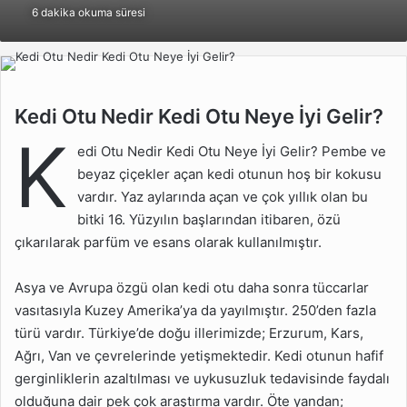
6 dakika okuma süresi
göndermek
Kedi Otu Nedir Kedi Otu
Kedi Otu Nedir Kedi Otu Neye İyi Gelir?
Neye İyi Gelir?
K
edi Otu Nedir Kedi Otu Neye İyi Gelir? Pembe ve
Kedi Otu Nedir?
beyaz çiçekler açan kedi otunun hoş bir kokusu
vardır. Yaz aylarında açan ve çok yıllık olan bu
Kedi Otunun Faydaları
Nelerdir?
bitki 16. Yüzyılın başlarından itibaren, özü
çıkarılarak parfüm ve esans olarak kullanılmıştır.
Kedi Otu Çayı Nasıl
Yapılır?
Asya ve Avrupa özgü olan kedi otu daha sonra tüccarlar
Kedi Otu Kökü Ne İşe
vasıtasıyla Kuzey Amerika’ya da yayılmıştır. 250’den fazla
Yarar?
türü vardır. Türkiye’de doğu illerimizde; Erzurum, Kars,
Kedi Otu Hakkında Sık
Ağrı, Van ve çevrelerinde yetişmektedir. Kedi otunun hafif
Sorulan Sorular
gerginliklerin azaltılması ve uykusuzluk tedavisinde faydalı
olduğuna dair pek çok araştırma vardır. Öte yandan;
Kedi Otunun Zararları