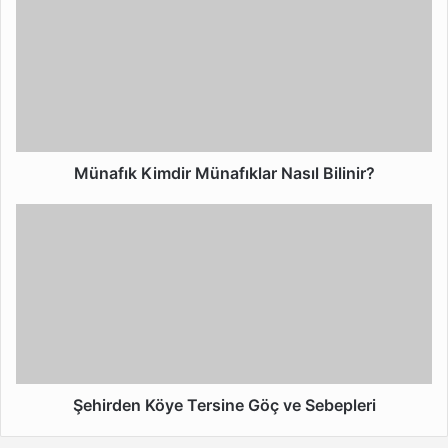
Kimdir
Münafıklar
Nasıl
Bilinir?
Münafık Kimdir Münafıklar Nasıl Bilinir?
Şehirden
Köye
Tersine
Göç
ve
Sebepleri
Şehirden Köye Tersine Göç ve Sebepleri