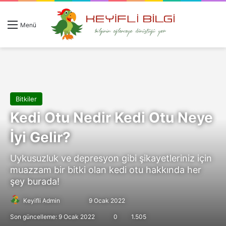
Giriş 
Ar
Menü
Bitkiler
Kedi Otu Nedir Kedi Otu Neye
İyi Gelir?
Uykusuzluk ve depresyon gibi şikayetleriniz için
muazzam bir bitki olan kedi otu hakkında her
şey burada!
Follow
Bir
Keyifli Admin
9 Ocak 2022
on
e-
Son güncelleme: 9 Ocak 2022
0
1.505
X
posta