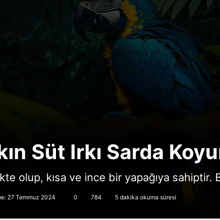
kın Süt Irkı Sarda Koy
e olup, kısa ve ince bir yapağıya sahiptir. B
me: 27 Temmuz 2024
0
784
5 dakika okuma süresi