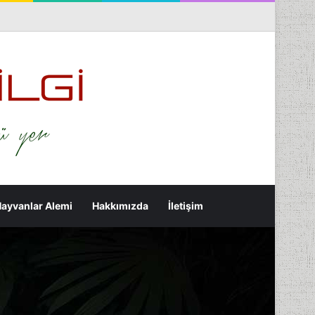
nterest
Flickr
Tumblr
RSS
Rastgele Makale
Kenar Bölmesi
Arama yap ...
ayvanlar Alemi
Hakkımızda
İletişim