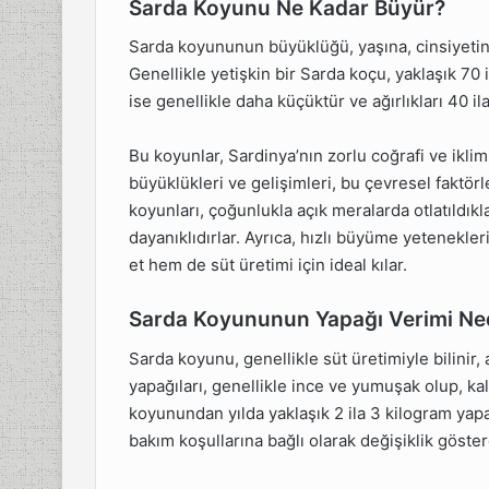
Sarda Koyunu Ne Kadar Büyür?
Sarda koyununun büyüklüğü, yaşına, cinsiyetine 
Genellikle yetişkin bir Sarda koçu, yaklaşık 70 i
ise genellikle daha küçüktür ve ağırlıkları 40 il
Bu koyunlar, Sardinya’nın zorlu coğrafi ve ikli
büyüklükleri ve gelişimleri, bu çevresel faktör
koyunları, çoğunlukla açık meralarda otlatıldıklar
dayanıklıdırlar. Ayrıca, hızlı büyüme yetenekleri 
et hem de süt üretimi için ideal kılar.
Sarda Koyununun Yapağı Verimi Ne
Sarda koyunu, genellikle süt üretimiyle bilinir
yapağıları, genellikle ince ve yumuşak olup, kalit
koyunundan yılda yaklaşık 2 ila 3 kilogram yapağ
bakım koşullarına bağlı olarak değişiklik göstere