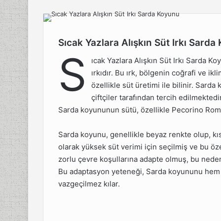
X
posta
göndermek
Sıcak Yazlara Alışkın Süt Irkı Sard
ışkın Süt
S
nu
ıcak Yazlara Alışkın Süt Irkı Sarda Koy
ırkıdır. Bu ırk, bölgenin coğrafi ve 
e Kadar
özellikle süt üretimi ile bilinir. Sard
çiftçiler tarafından tercih edilmektedi
n Yapağı
Sarda koyununun sütü, özellikle Pecorino Roman
n Et
Sarda koyunu, genellikle beyaz renkte olup, kıs
olarak yüksek süt verimi için seçilmiş ve bu özell
zorlu çevre koşullarına adapte olmuş, bu neden
n Süt
Bu adaptasyon yeteneği, Sarda koyununu hem yer
vazgeçilmez kılar.
un
nı