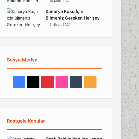
18 Mart 2021
Kanarya Kuşu İçin
Bilmeniz Gereken Her şey
9 Nisan 2021
Sosya Medya
Facebook
X
Pinterest
Flickr
Tumblr
RSS
Rastgele Konular
Canlı Balıkla Yapılan Japon