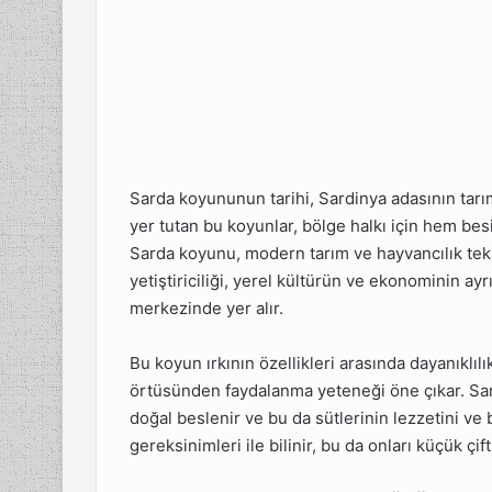
un
ında 35
angi
r?
un Sütü
ır?
Sarda koyununun tarihi, Sardinya adasının tar
yer tutan bu koyunlar, bölge halkı için hem b
un
eneği
Sarda koyunu, modern tarım ve hayvancılık tekn
yetiştiriciliği, yerel kültürün ve ekonominin a
merkezinde yer alır.
Bu koyun ırkının özellikleri arasında dayanıklıl
örtüsünden faydalanma yeteneği öne çıkar. Sar
doğal beslenir ve bu da sütlerinin lezzetini ve 
gereksinimleri ile bilinir, bu da onları küçük çift