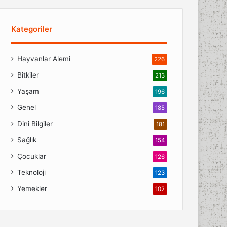
Kategoriler
Hayvanlar Alemi
226
Bitkiler
213
Yaşam
196
Genel
185
Dini Bilgiler
181
Sağlık
154
Çocuklar
126
Teknoloji
123
Yemekler
102