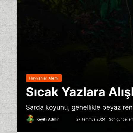
Hayvanlar Alemi
Sıcak Yazlara Alış
Sarda koyunu, genellikle beyaz renkt
Follow
Bir
Keyifli Admin
27 Temmuz 2024
Son güncelle
on
e-