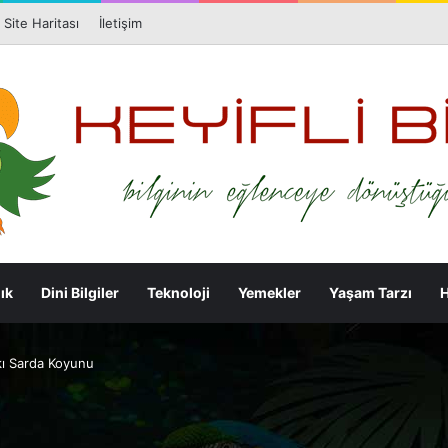
Facebook
X
Pi
Site Haritası
İletişim
ık
Dini Bilgiler
Teknoloji
Yemekler
Yaşam Tarzı
H
rkı Sarda Koyunu