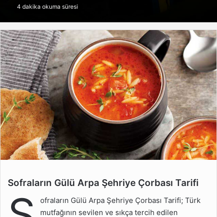
4 dakika okuma süresi
göndermek
Sofraların Gülü Arpa Şehriye Çorbası Tarifi
Sofraların Gülü Arpa
S
Şehriye Çorbası Tarifi
ofraların Gülü Arpa Şehriye Çorbası Tarifi; Türk
Arpa Şehriye Çorbası
mutfağının sevilen ve sıkça tercih edilen