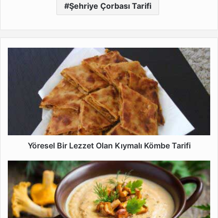
Şehriye Çorbası Tarifi
Yöresel
Bir
Lezzet
Olan
Kıymalı
Kömbe
Tarifi
Yöresel Bir Lezzet Olan Kıymalı Kömbe Tarifi
Ev
Usulü
Mantar
Çorbası
Nasıl
Yapılır?