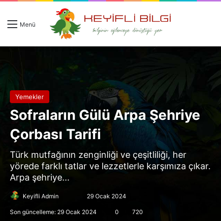
Giriş 
Ar
Menü
Yemekler
Sofraların Gülü Arpa Şehriye
Çorbası Tarifi
Türk mutfağının zenginliği ve çeşitliliği, her
yörede farklı tatlar ve lezzetlerle karşımıza çıkar.
Arpa şehriye...
Follow
Bir
Keyifli Admin
29 Ocak 2024
on
e-
Son güncelleme: 29 Ocak 2024
0
720
X
posta