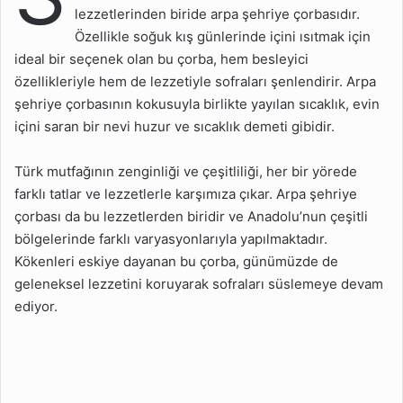
Malzemeleri
lezzetlerinden biride arpa şehriye çorbasıdır.
Özellikle soğuk kış günlerinde içini ısıtmak için
Arpa Şehriye Çorbası
Nasıl Yapılır?
ideal bir seçenek olan bu çorba, hem besleyici
özellikleriyle hem de lezzetiyle sofraları şenlendirir. Arpa
Arpa Şehriye Çorbası İçin
şehriye çorbasının kokusuyla birlikte yayılan sıcaklık, evin
Püf Noktalar
içini saran bir nevi huzur ve sıcaklık demeti gibidir.
Arpa Şehriye Çorbası Kaç
Kaloridir?
Türk mutfağının zenginliği ve çeşitliliği, her bir yörede
Pratik Arpa Şehriye
farklı tatlar ve lezzetlerle karşımıza çıkar. Arpa şehriye
Çorbası Nasıl Yapılır?
çorbası da bu lezzetlerden biridir ve Anadolu’nun çeşitli
bölgelerinde farklı varyasyonlarıyla yapılmaktadır.
Kökenleri eskiye dayanan bu çorba, günümüzde de
geleneksel lezzetini koruyarak sofraları süslemeye devam
ediyor.