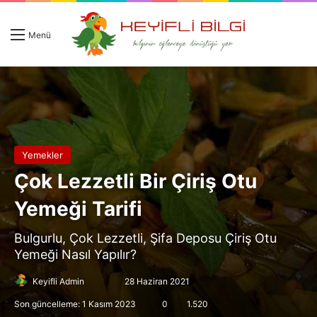
Giriş 
Ar
Menü
Yemekler
Çok Lezzetli Bir Çiriş Otu
Yemeği Tarifi
Bulgurlu, Çok Lezzetli, Şifa Deposu Çiriş Otu
Yemeği Nasıl Yapılır?
Follow
Bir
Keyifli Admin
28 Haziran 2021
on
e-
Son güncelleme: 1 Kasım 2023
0
1.520
X
posta