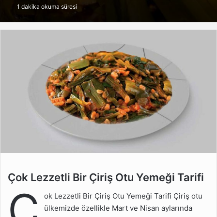
1 dakika okuma süresi
göndermek
Çok Lezzetli Bir Çiriş Otu
Çok Lezzetli Bir Çiriş Otu Yemeği Tarifi
Yemeği Tarifi
Ç
ok Lezzetli Bir Çiriş Otu Yemeği Tarifi Çiriş otu
Malzemeler
ülkemizde özellikle Mart ve Nisan aylarında