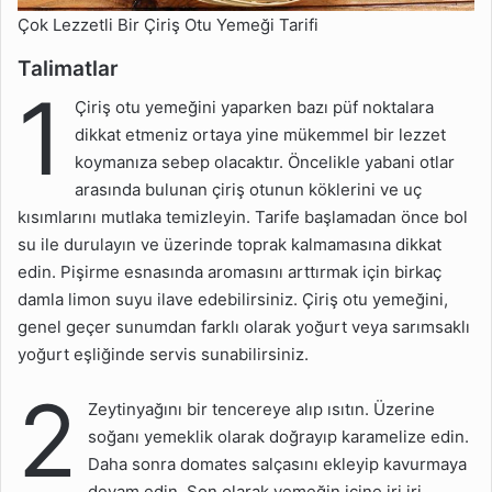
Çok Lezzetli Bir Çiriş Otu Yemeği Tarifi
Talimatlar
1
Çiriş otu yemeğini yaparken bazı püf noktalara
dikkat etmeniz ortaya yine mükemmel bir lezzet
koymanıza sebep olacaktır. Öncelikle yabani otlar
arasında bulunan çiriş otunun köklerini ve uç
kısımlarını mutlaka temizleyin. Tarife başlamadan önce bol
su ile durulayın ve üzerinde toprak kalmamasına dikkat
edin. Pişirme esnasında aromasını arttırmak için birkaç
damla limon suyu ilave edebilirsiniz. Çiriş otu yemeğini,
genel geçer sunumdan farklı olarak yoğurt veya sarımsaklı
yoğurt eşliğinde servis sunabilirsiniz.
2
Zeytinyağını bir tencereye alıp ısıtın. Üzerine
soğanı yemeklik olarak doğrayıp karamelize edin.
Daha sonra domates salçasını ekleyip kavurmaya
devam edin. Son olarak yemeğin içine iri iri