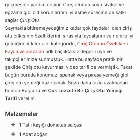
geçmesine yardım ediyor. Çiriş otunun suyu sivilce ve
egzama gibi cilt sorunlarının iyileşme sürecine de katkı
sağlar
Çiriş Otu
Saymakla bitiremeyeceğimiz kadar çok faydaları olan çiriş
otu bitkisinin özelliklerini, sırasıyla faydalarını ve nelere iyi
geldiğini bitkiler aldı kategoride,
Çiriş Otunun Özellikleri
Fayda ve Zararları
adlı başlıkta siz değerli üye ve
takipçilerimize sunmuştuk. Hatta bu sayfada pratik bir
şekilde Çiriş otu kavurması video tarifi de vermiştik. Fakat
bugün burada konumuz ıspanak veya pırasa yemeği gibi
çiriş otu yemeği hazırlamak. Sözü daha fazla uzatmadan
hemen Bulgurlu ve
Çok Lezzetli Bir Çiriş Otu Yemeği
Tarifi
verelim
Malzemeler
1 Tatlı kaşığı domates salçası
1 Adet soğan