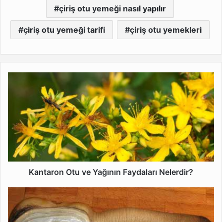
çiriş otu yemeği nasıl yapılır
çiriş otu yemeği tarifi
çiriş otu yemekleri
Kantaron
Otu
ve
Yağının
Faydaları
Nelerdir?
Kantaron Otu ve Yağının Faydaları Nelerdir?
Geoduck
Midyesi
veya