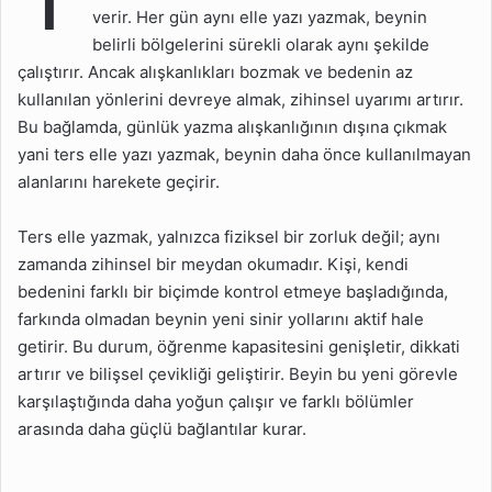
Artırır mı?
verir. Her gün aynı elle yazı yazmak, beynin
belirli bölgelerini sürekli olarak aynı şekilde
Ters Elle Yazmanın Hafıza
Üzerinde Etkisi Var mı?
çalıştırır. Ancak alışkanlıkları bozmak ve bedenin az
kullanılan yönlerini devreye almak, zihinsel uyarımı artırır.
Ters Elle Zihinsel Esneklik
Bu bağlamda, günlük yazma alışkanlığının dışına çıkmak
Nasıl Etkilenir?
yani ters elle yazı yazmak, beynin daha önce kullanılmayan
İki Eli Aynı Anda
alanlarını harekete geçirir.
Kullanmak Mümkün mü?
Ters Elle Yazmak Zamanla
Ters elle yazmak, yalnızca fiziksel bir zorluk değil; aynı
Kolaylaşır mı?
zamanda zihinsel bir meydan okumadır. Kişi, kendi
bedenini farklı bir biçimde kontrol etmeye başladığında,
Ters Eli Kullanmanın 40
farkında olmadan beynin yeni sinir yollarını aktif hale
Faydası
getirir. Bu durum, öğrenme kapasitesini genişletir, dikkati
artırır ve bilişsel çevikliği geliştirir. Beyin bu yeni görevle
karşılaştığında daha yoğun çalışır ve farklı bölümler
arasında daha güçlü bağlantılar kurar.