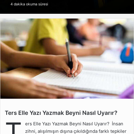
4 dakika okuma süresi
göndermek
Ters Elle Yazı Yazmak Beyni Nasıl Uyarır?
Ters Elle Yazı Yazmak
T
Beyni Nasıl Uyarır?
ers Elle Yazı Yazmak Beyni Nasıl Uyarır? İnsan
Ters Elle Yazmak Odağı
zihni, alışılmışın dışına çıkıldığında farklı tepkiler