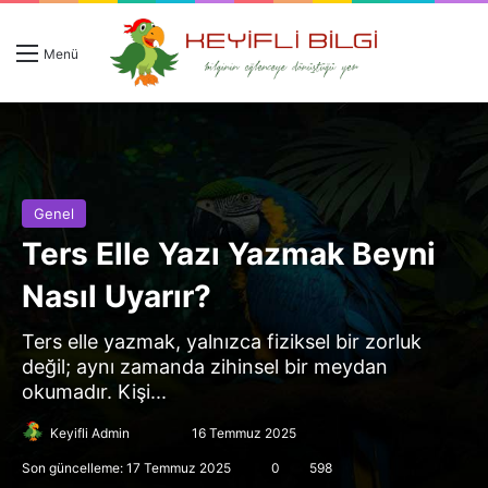
Giriş 
Ar
Menü
Genel
Ters Elle Yazı Yazmak Beyni
Nasıl Uyarır?
Ters elle yazmak, yalnızca fiziksel bir zorluk
değil; aynı zamanda zihinsel bir meydan
okumadır. Kişi...
Follow
Bir
Keyifli Admin
16 Temmuz 2025
on
e-
Son güncelleme: 17 Temmuz 2025
0
598
X
posta