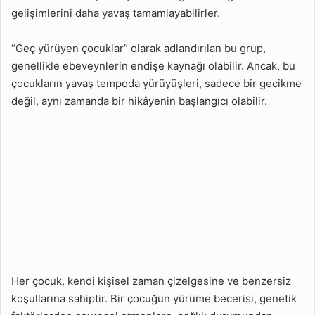
Yürümesinin Sebepleri
gelişimlerini daha yavaş tamamlayabilirler.
Nelerdir?
“Geç yürüyen çocuklar” olarak adlandırılan bu grup,
Yürüyemeyen Çocuklar
genellikle ebeveynlerin endişe kaynağı olabilir. Ancak, bu
İçin Ne Zaman
Endişelenmeli?
çocukların yavaş tempoda yürüyüşleri, sadece bir gecikme
değil, aynı zamanda bir hikâyenin başlangıcı olabilir.
Geç Yürüyen Çocuklar
İçin Hangi Tıbbi Testler
Önerilir?
Geç Yürüyen Çocuklarda
Nörolojik Sorun Olabilir
mi?
Çocuğun Geç Yürümesi
Kalıtsal mı?
Geç Yürüyen Çocuklar
İçin Ailelere Öneriler
Her çocuk, kendi kişisel zaman çizelgesine ve benzersiz
Nelerdir?
koşullarına sahiptir. Bir çocuğun yürüme becerisi, genetik
Geç Yürüyen Çocuklar