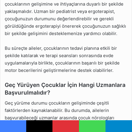
çocuklarının gelişimine ve ihtiyaçlarına duyarlı bir şekilde
yaklaşmalıdır. Uzman bir pediatrist veya ergoterapist,
çocuğunuzun durumunu değerlendirebilir ve gerekli
görüldüğünde ergoterapiyi önererek çocuğunuzun sağlıklı
bir şekilde gelişimini desteklemenize yardımcı olabilir.
Bu süreçte aileler, çocuklarının tedavi planına etkili bir
şekilde katılarak ve terapi seansları sonrasında evde
uygulamalarıyla birlikte, çocuklarının başarılı bir şekilde
motor becerilerini geliştirmelerine destek olabilirler.
Geç Yürüyen Çocuklar İçin Hangi Uzmanlara
Başvurulmalıdır?
Geç yürüme durumu çocukların gelişiminde çeşitli
faktörlerden kaynaklanabilir. Bu durumda, ailelerin
başvurabileceği uzmanlar arasında çocuk nörologları
bulunmaktadır. Çocuk nörologları, sinir sistemiyle ilgili
Facebook
X
Pinterest
WhatsApp
Telegram