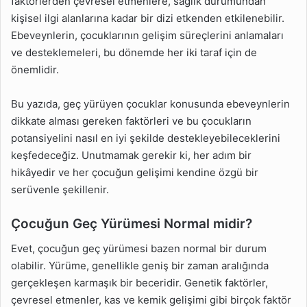
faktörlerden çevresel etmenlere, sağlık durumundan
Hakkında Kısa Bilgiler
kişisel ilgi alanlarına kadar bir dizi etkenden etkilenebilir.
Ebeveynlerin, çocuklarının gelişim süreçlerini anlamaları
Geç Yürüyen Çocuklar
İçin Hangi Aktiviteler
ve desteklemeleri, bu dönemde her iki taraf için de
Önerilir?
önemlidir.
Geç Yürüyen Çocuklarda
Uyku Düzeni Nasıl
Bu yazıda, geç yürüyen çocuklar konusunda ebeveynlerin
Olmalıdır?
dikkate alması gereken faktörleri ve bu çocukların
potansiyelini nasıl en iyi şekilde destekleyebileceklerini
Geç Yürüyen Çocuklar
keşfedeceğiz. Unutmamak gerekir ki, her adım bir
Hangi Yiyecekleri
Yemelidir?
hikâyedir ve her çocuğun gelişimi kendine özgü bir
serüvenle şekillenir.
Çocuğun Yürümesine
Aile İçinde Nasıl Destek
Çocuğun Geç Yürümesi Normal midir?
Olabiliriz?
Evet, çocuğun geç yürümesi bazen normal bir durum
Geç Yürüyen Çocuklar
İçin Ergoterapi Ne Zaman
olabilir. Yürüme, genellikle geniş bir zaman aralığında
Önerilir?
gerçekleşen karmaşık bir beceridir. Genetik faktörler,
çevresel etmenler, kas ve kemik gelişimi gibi birçok faktör
Geç Yürüyen Çocuklar