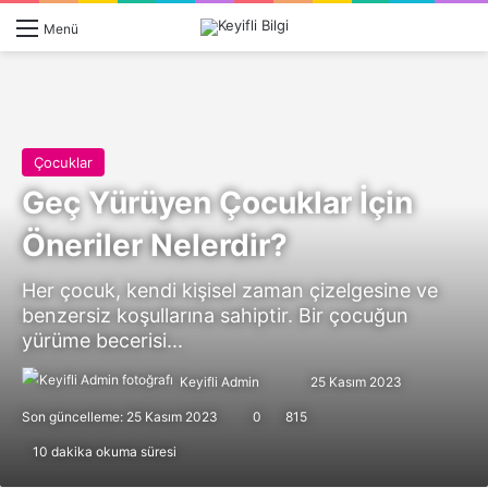
Giriş 
Ar
Menü
Çocuklar
Geç Yürüyen Çocuklar İçin
Öneriler Nelerdir?
Her çocuk, kendi kişisel zaman çizelgesine ve
benzersiz koşullarına sahiptir. Bir çocuğun
yürüme becerisi...
Follow
Bir
Keyifli Admin
25 Kasım 2023
on
e-
Son güncelleme: 25 Kasım 2023
0
815
X
posta
10 dakika okuma süresi
göndermek