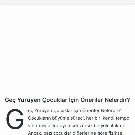
Geç Yürüyen Çocuklar İçin Öneriler Nelerdir?
Geç Yürüyen Çocuklar
G
İçin Öneriler Nelerdir?
eç Yürüyen Çocuklar İçin Öneriler Nelerdir?
Çocuğun Geç Yürümesi
Çocukların büyüme süreci, her biri kendi tempo
Normal midir?
ve ritmiyle ilerleyen benzersiz bir yolculuktur.
Ancak, bazı çocuklar diğerlerine göre fiziksel
Çocuğun Geç