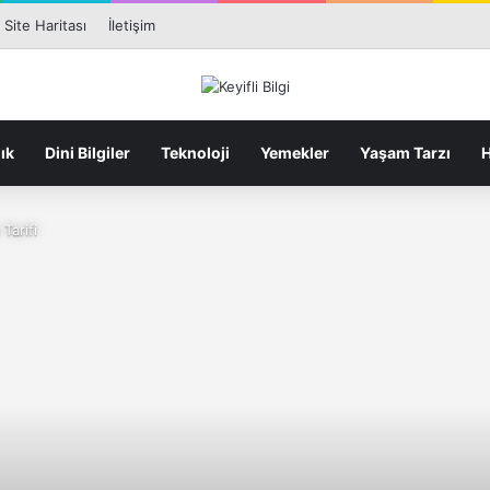
Facebook
X
Pin
Site Haritası
İletişim
ık
Dini Bilgiler
Teknoloji
Yemekler
Yaşam Tarzı
H
Tarifi