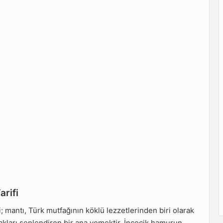
arifi
; mantı, Türk mutfağının köklü lezzetlerinden biri olarak
makları şenlendiren bir ana yemektir. İncecik hamurun