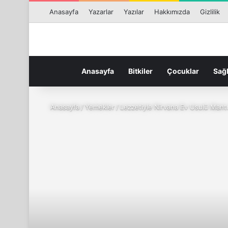
Anasayfa
Yazarlar
Yazılar
Hakkımızda
Gizlilik
Anasayfa
Bitkiler
Çocuklar
Sağl
Anasayfa
/
Yemekler
/
Lezzetiyle Nirvana Ev Usulü Mantı 