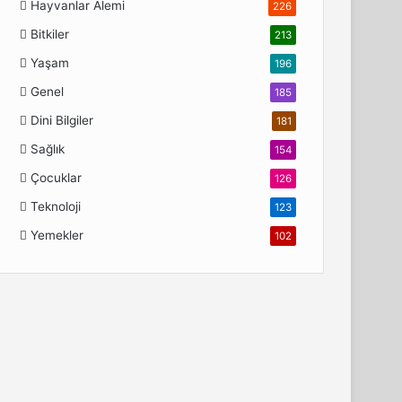
Hayvanlar Alemi
226
Bitkiler
213
Yaşam
196
Genel
185
Dini Bilgiler
181
Sağlık
154
Çocuklar
126
Teknoloji
123
Yemekler
102