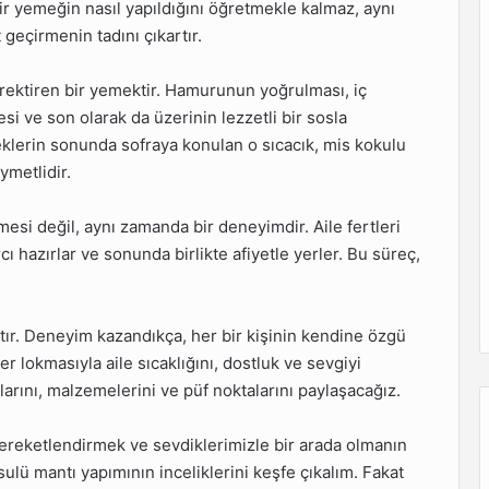
 bir yemeğin nasıl yapıldığını öğretmekle kalmaz, aynı
t geçirmenin tadını çıkartır.
ektiren bir yemektir. Hamurunun yoğrulması, iç
esi ve son olarak da üzerinin lezzetli bir sosla
meklerin sonunda sofraya konulan o sıcacık, mis kokulu
ymetlidir.
esi değil, aynı zamanda bir deneyimdir. Aile fertleri
rcı hazırlar ve sonunda birlikte afiyetle yerler. Bu süreç,
attır. Deneyim kazandıkça, her bir kişinin kendine özgü
er lokmasıyla aile sıcaklığını, dostluk ve sevgiyi
larını, malzemelerini ve püf noktalarını paylaşacağız.
bereketlendirmek ve sevdiklerimizle bir arada olmanın
ulü mantı yapımının inceliklerini keşfe çıkalım. Fakat