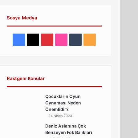
Sosya Medya
Facebook
X
Pinterest
Flickr
Tumblr
RSS
Rastgele Konular
Çocukların Oyun
Oynaması Neden
Önemlidir?
24 Nisan 2023
Deniz Aslanına Çok
Benzeyen Fok Balıkları