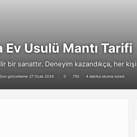
 Ev Usulü Mantı Tarifi
lir bir sanattır. Deneyim kazandıkça, her kişi
Son güncelleme: 27 Ocak 2024
0
755
4 dakika okuma süresi