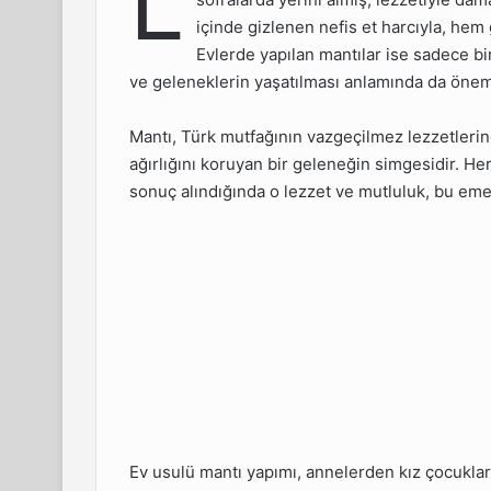
L
içinde gizlenen nefis et harcıyla, he
Evlerde yapılan mantılar ise sadece b
Nasıl
ve geleneklerin yaşatılması anlamında da önem 
İçin Püf
Mantı, Türk mutfağının vazgeçilmez lezzetlerinde
ağırlığını koruyan bir geleneğin simgesidir. He
sonuç alındığında o lezzet ve mutluluk, bu emeğ
 Kaç
a Mantı
Ev usulü mantı yapımı, annelerden kız çocukla