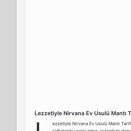
Lezzetiyle Nirvana Ev Usulü Mantı T
ana Ev
fi
ezzetiyle Nirvana Ev Usulü Mantı Tarifi
sofralarda yerini almış, lezzetiyle da