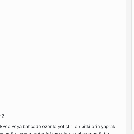
r?
? Evde veya bahçede özenle yetiştirilen bitkilerin yaprak
 ama çoğu zaman nedenini tam olarak anlayamadığı bir