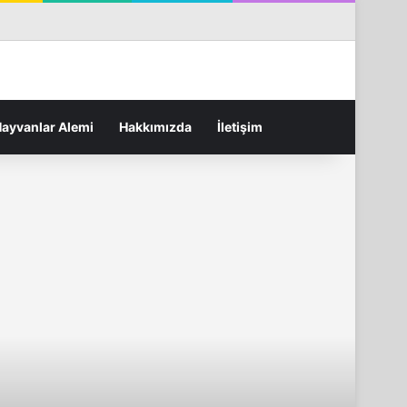
terest
Flickr
Tumblr
RSS
Rastgele Makale
Kenar Bölmesi
Arama yap ...
ayvanlar Alemi
Hakkımızda
İletişim