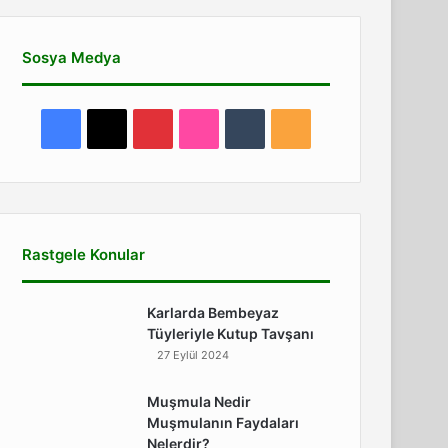
Sosya Medya
Facebook
X
Pinterest
Flickr
Tumblr
RSS
Rastgele Konular
Karlarda Bembeyaz
Tüyleriyle Kutup Tavşanı
27 Eylül 2024
Muşmula Nedir
Muşmulanın Faydaları
Nelerdir?