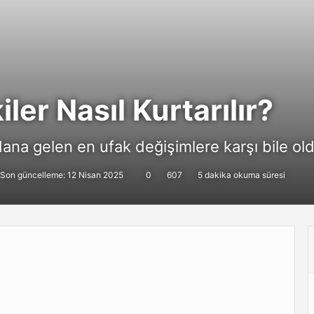
ler Nasıl Kurtarılır?
ana gelen en ufak değişimlere karşı bile old
Son güncelleme: 12 Nisan 2025
0
607
5 dakika okuma süresi