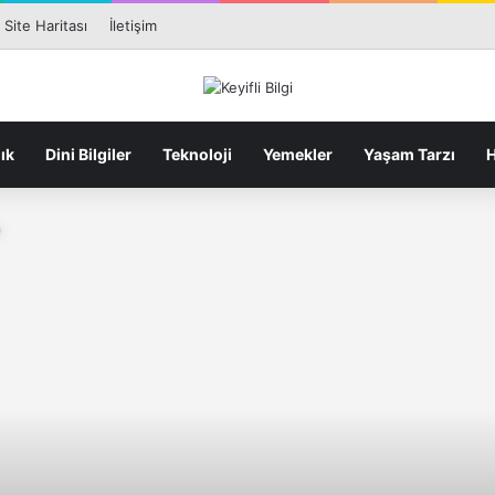
Facebook
X
Pin
Site Haritası
İletişim
ık
Dini Bilgiler
Teknoloji
Yemekler
Yaşam Tarzı
H
?