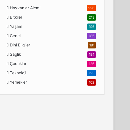
Hayvanlar Alemi
226
Bitkiler
213
Yaşam
196
Genel
185
Dini Bilgiler
181
Sağlık
154
Çocuklar
126
Teknoloji
123
Yemekler
102