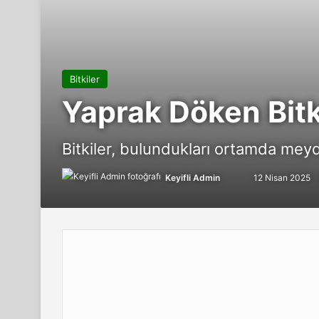
Bitkiler
Yaprak Döken Bitki
Bitkiler, bulundukları ortamda meyd
Follow
Bir
Keyifli Admin
12 Nisan 2025
on
e-
X
posta
göndermek