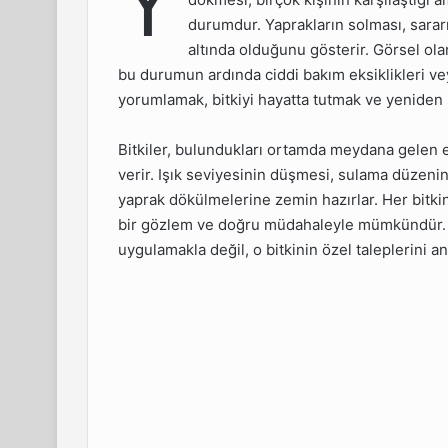
Y
sinin
durumdur. Yaprakların solması, sarar
altında olduğunu gösterir. Görsel olar
sıl
bu durumun ardında ciddi bakım eksiklikleri veya
yorumlamak, bitkiyi hayatta tutmak ve yeniden sa
 Yaprak
Bitkiler, bulundukları ortamda meydana gelen e
verir. Işık seviyesinin düşmesi, sulama düzenin
aprakları
yaprak dökülmelerine zemin hazırlar. Her bitkini
bir gözlem ve doğru müdahaleyle mümkündür. B
Gerekir
uygulamakla değil, o bitkinin özel taleplerini an
anlanır
larını
 30