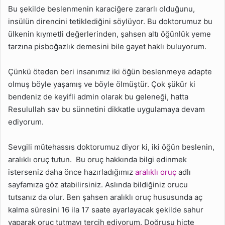
Bu şekilde beslenmenin karaciğere zararlı olduğunu,
insülün direncini tetiklediğini söylüyor. Bu doktorumuz bu
ülkenin kıymetli değerlerinden, şahsen altı öğünlük yeme
tarzına pisboğazlık demesini bile gayet haklı buluyorum.
Çünkü öteden beri insanımız iki öğün beslenmeye adapte
olmuş böyle yaşamış ve böyle ölmüştür. Çok şükür ki
bendeniz de keyifli admin olarak bu geleneği, hatta
Resulullah sav bu sünnetini dikkatle uygulamaya devam
ediyorum.
Sevgili mütehassıs doktorumuz diyor ki, iki öğün beslenin,
aralıklı oruç tutun. Bu oruç hakkında bilgi edinmek
isterseniz daha önce hazırladığımız
aralıklı oruç
adlı
sayfamıza göz atabilirsiniz. Aslında bildiğiniz orucu
tutsanız da olur. Ben şahsen aralıklı oruç hususunda aç
kalma süresini 16 ila 17 saate ayarlayacak şekilde sahur
yaparak oruç tutmayı tercih ediyorum. Doğrusu hiçte