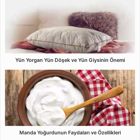
Yün
Yorgan
Yün
Döşek
ve
Yün
Giysinin
Önemi
Yün Yorgan Yün Döşek ve Yün Giysinin Önemi
Manda
Yoğurdunun
Faydaları
ve
Özellikleri
Manda Yoğurdunun Faydaları ve Özellikleri