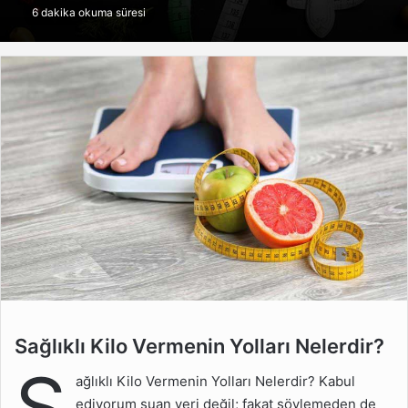
6 dakika okuma süresi
göndermek
Sağlıklı Kilo Vermenin
Sağlıklı Kilo Vermenin Yolları Nelerdir?
Yolları Nelerdir?
S
ağlıklı Kilo Vermenin Yolları Nelerdir? Kabul
Kilolu Olmanın Zararları
ediyorum şuan yeri değil; fakat söylemeden de