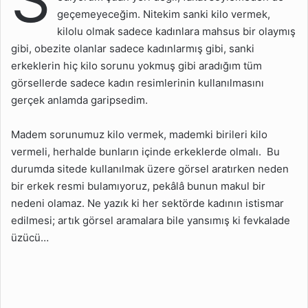
Nelerdir?
geçemeyeceğim. Nitekim sanki kilo vermek,
Sağlıklı Kilo Nasıl Verilir?
kilolu olmak sadece kadınlara mahsus bir olaymış
gibi, obezite olanlar sadece kadınlarmış gibi, sanki
Evde Kilo Vermenin 10
erkeklerin hiç kilo sorunu yokmuş gibi aradığım tüm
Yolu Nedir?
görsellerde sadece kadın resimlerinin kullanılmasını
Hızlı Kilo Vermek Zararlı
gerçek anlamda garipsedim.
mı?
Mutlaka Egzersiz Yapmak
Madem sorunumuz kilo vermek, mademki birileri kilo
Gerekir mi?
vermeli, herhalde bunların içinde erkeklerde olmalı. Bu
durumda sitede kullanılmak üzere görsel aratırken neden
Kilo Vermeyle Alakalı
Önemli Bilgiler
bir erkek resmi bulamıyoruz, pekâlâ bunun makul bir
nedeni olamaz. Ne yazık ki her sektörde kadının istismar
edilmesi; artık görsel aramalara bile yansımış ki fevkalade
üzücü…