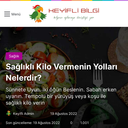
Giriş 
Ar
Menü
Sağlık
Sağlıklı Kilo Vermenin Yolları
Nelerdir?
Sünnete Uyun. İki öğün Beslenin. Sabah erken
uyanın. Tempolu bir yürüyüş veya koşu ile
sağlıklı kilo verin
Follow
Bir
Keyifli Admin
19 Ağustos 2022
on
e-
Son güncelleme: 19 Ağustos 2022
0
1.001
X
posta