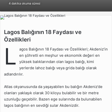
4 dakika okuma süresi
göndermek
Lagos Balığının 18
Lagos Balığının 18 Faydası ve
Faydası ve Özellikleri
Özellikleri
L
Lagos Balığının Özellikleri
agos Balığının 18 Faydası ve Özellikleri; Akdeniz’in
Nelerdir?
en şöhretli en meşhur ve ekonomik değeri en
Lagos Balığı Nasıl
yüksek balıklarından olan lagos balığı, kimi
Pişirilmelidir?
yerlerde lahoz balığı veya grida balığı olarak
Lagos Balığının Faydaları
adlandırılır.
Nelerdir?
Atlas okyanusunda da yaşayabilen bu balığın Akdeniz’de
Lagos Balığı Nasıl
olanları yaklaşık olarak 30 kiloyu bulabilir ve bir metre
Yakalanır?
uzunluğu geçebilir. Bazen ege sularında da bulunabilen
Lagos Balığı Kaç Kaloridir?
lagos balığının en sevdiği sular Akdenizdir.
Lagos Balığının Zararları