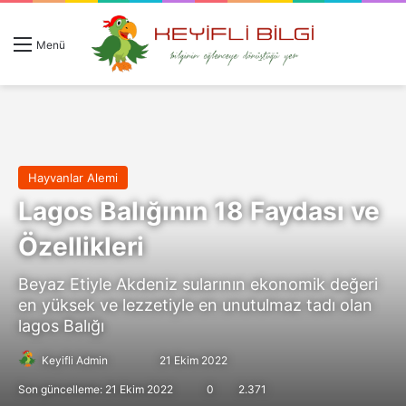
Giriş 
Ar
Menü
Hayvanlar Alemi
Lagos Balığının 18 Faydası ve
Özellikleri
Beyaz Etiyle Akdeniz sularının ekonomik değeri
en yüksek ve lezzetiyle en unutulmaz tadı olan
lagos Balığı
Follow
Bir
Keyifli Admin
21 Ekim 2022
on
e-
Son güncelleme: 21 Ekim 2022
0
2.371
X
posta